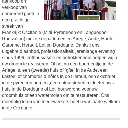
aankoop en
verkoop van
onroerend goed in
een prachtige
streek van
Frankrijk: Occitanie (Midi-Pyreneeën en Languedoc-
Roussillon) met de departementen Ariége, Aude, Haute
Garonne, Herault, Lot en Dordogne. Dankzij ons
uitgebreid aanbod, professionaliteit, jarenlange ervaring
sinds 1999, enthousiasme en betrokkenheid helpen wij u
uw droom te realiseren. Of het nu een boerderijtje in de
Ariége is, een (tweede) huis of `gîte` in de Aude, een
kasteel of chambres d`hôtes in de Herault, een skichalet
in de pyreneen bergen ,een natuurstenen middeleeuws
huis in de Dordogne of Lot, bouwgrond voor uw
droomhuis of een watermolen om te restaureren. Ons
meertalig team van medewerkers heet u van harte welkom
in de Occitanie.