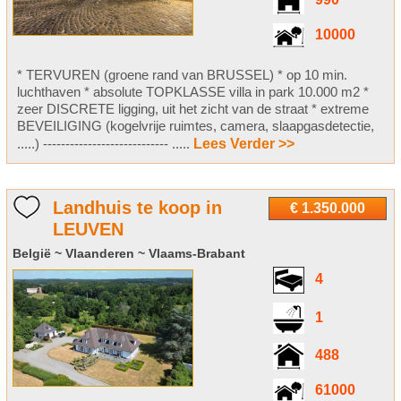
990
10000
* TERVUREN (groene rand van BRUSSEL) * op 10 min.
luchthaven * absolute TOPKLASSE villa in park 10.000 m2 *
zeer DISCRETE ligging, uit het zicht van de straat * extreme
BEVEILIGING (kogelvrije ruimtes, camera, slaapgasdetectie,
.....) ---------------------------- .....
Lees Verder >>
Landhuis te koop in
€ 1.350.000
LEUVEN
België ~ Vlaanderen ~ Vlaams-Brabant
4
1
488
61000