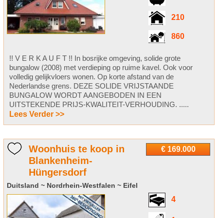
210
860
!! V E R K A U F T !! In bosrijke omgeving, solide grote
bungalow (2008) met verdieping op ruime kavel. Ook voor
volledig gelijkvloers wonen. Op korte afstand van de
Nederlandse grens. DEZE SOLIDE VRIJSTAANDE
BUNGALOW WORDT AANGEBODEN IN EEN
UITSTEKENDE PRIJS-KWALITEIT-VERHOUDING. .....
Lees Verder >>
Woonhuis te koop in
€ 169.000
Blankenheim-
Hüngersdorf
Duitsland ~ Nordrhein-Westfalen ~ Eifel
4