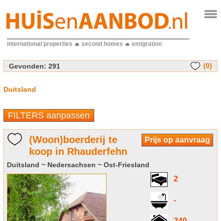
international properties
second homes
emigration
(0)
Gevonden:
291
Duitsland
FILTERS aanpassen
(Woon)boerderij te
Prijs op aanvraag
koop in Rhauderfehn
Duitsland ~ Nedersachsen ~ Ost-Friesland
2
-