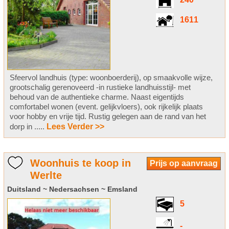
240
1611
Sfeervol landhuis (type: woonboerderij), op smaakvolle wijze,
grootschalig gerenoveerd -in rustieke landhuisstijl- met
behoud van de authentieke charme. Naast eigentijds
comfortabel wonen (event. gelijkvloers), ook rijkelijk plaats
voor hobby en vrije tijd. Rustig gelegen aan de rand van het
dorp in .....
Lees Verder >>
Woonhuis te koop in
Prijs op aanvraag
Werlte
Duitsland ~ Nedersachsen ~ Emsland
5
-