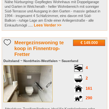
Nähe Nürburgring: Gepflegtes Wohnhaus mit Doppelgarage
und Garten in Welcherath - heller Wohnbereich mit sonniger
Süd-Terrasse und Ausgang in den Garten - massiv gebaut in
1994 - insgesamt 4 Schlafzimmer, eins davon mit Süd-
Balkon - ruhige Lage am Ende einer Anliegerstraße - alle
Einkaufsmögli .....
Lees Verder >>
Meergezinswoning te
€ 149.000
koop in Finnentrop-
Fretter
Duitsland ~ Nordrhein-Westfalen ~ Sauerland
4
2
161
290
Attraktives Zweifamilienhaus ideal für Kapitalanleger oder