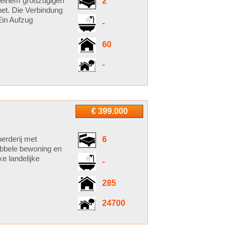
f einem großzügigen
2
et. Die Verbindung
Ein Aufzug
-
60
-
€ 399.000
oerderij met
6
ubbele bewoning en
ke landelijke
-
285
24700