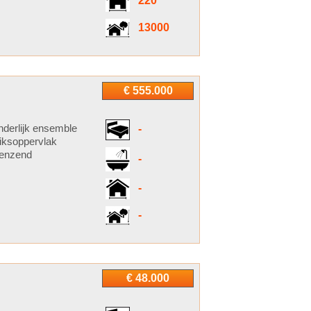
220
13000
€ 555.000
nderlijk ensemble
-
iksoppervlak
renzend
-
-
-
€ 48.000