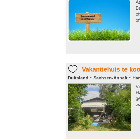
At
Ba
et
of
Vakantiehuis te koo
Duitsland ~ Sachsen-Anhalt ~ Har
Vi
Ha
ge
wa