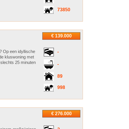
73850
€ 139.000
? Op een idyllische
-
ande kluswoning met
 slechts 25 minuten
-
89
998
€ 276.000