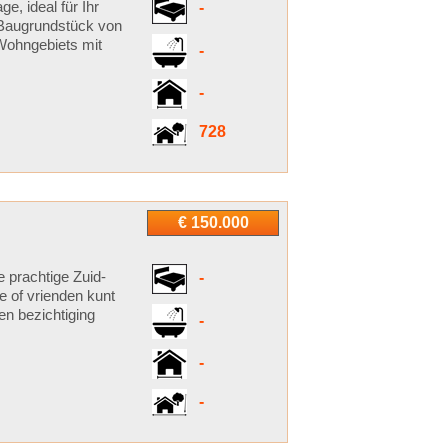
, ideal für Ihr
-
 Baugrundstück von
 Wohngebiets mit
-
-
728
€ 150.000
e prachtige Zuid-
-
e of vrienden kunt
en bezichtiging
-
-
-