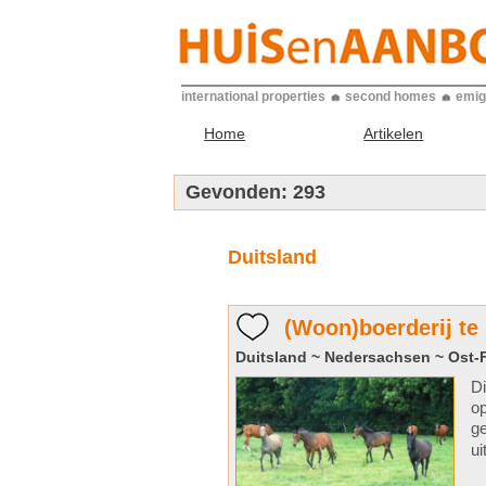
international properties
second homes
emig
Home
Artikelen
Gevonden:
293
Duitsland
(Woon)boerderij te
Duitsland ~ Nedersachsen ~ Ost-
Di
op
ge
ui