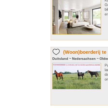
Ka
Gr
bi
er
(Woon)boerderij te
Duitsland ~ Nedersachsen ~ Old
Pa
la
da
om