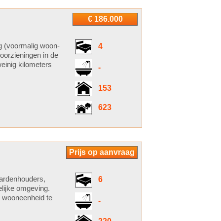
€ 186.000
g (voormalig woon-
4
oorzieningen in de
einig kilometers
-
153
623
Prijs op aanvraag
paardenhouders,
6
lijke omgeving.
e wooneenheid te
-