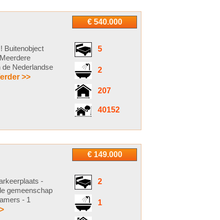
€ 540.000
! Buitenobject
5
. Meerdere
n de Nederlandse
2
erder >>
207
40152
€ 149.000
rkeerplaats -
2
n de gemeenschap
kamers - 1
1
>