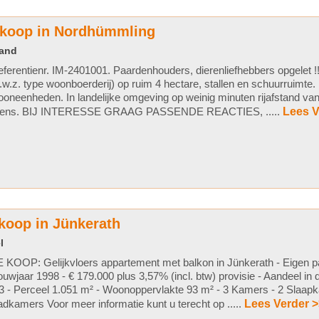
e koop in Nordhümmling
land
ferentienr. IM-2401001. Paardenhouders, dierenliefhebbers opgelet !!
.w.z. type woonboerderij) op ruim 4 hectare, stallen en schuurruimte
oneenheden. In landelijke omgeving op weinig minuten rijafstand va
rens. BIJ INTERESSE GRAAG PASSENDE REACTIES, .....
Lees V
koop in Jünkerath
l
 KOOP: Gelijkvloers appartement met balkon in Jünkerath - Eigen pa
uwjaar 1998 - € 179.000 plus 3,57% (incl. btw) provisie - Aandeel i
3 - Perceel 1.051 m² - Woonoppervlakte 93 m² - 3 Kamers - 2 Slaap
dkamers Voor meer informatie kunt u terecht op .....
Lees Verder >