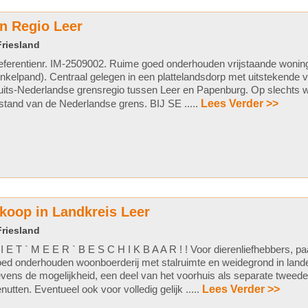
n Regio Leer
Friesland
ferentienr. IM-2509002. Ruime goed onderhouden vrijstaande wonin
nkelpand). Centraal gelegen in een plattelandsdorp met uitstekende v
its-Nederlandse grensregio tussen Leer en Papenburg. Op slechts w
stand van de Nederlandse grens. BIJ SE .....
Lees Verder >>
 koop in Landkreis Leer
Friesland
I E T ` M E E R ` B E S C H I K B A A R ! ! Voor dierenliefhebbers, 
ed onderhouden woonboerderij met stalruimte en weidegrond in lande
vens de mogelijkheid, een deel van het voorhuis als separate tweed
nutten. Eventueel ook voor volledig gelijk .....
Lees Verder >>