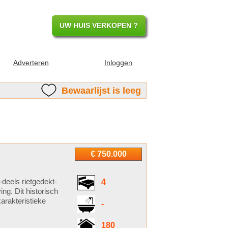
UW HUIS VERKOPEN ?
Adverteren
Inloggen
Bewaarlijst is leeg
€ 750.000
deels rietgedekt-
4
ing. Dit historisch
rakteristieke
-
180