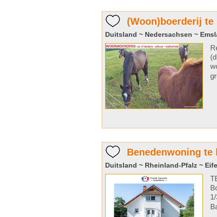
(Woon)boerderij t
Duitsland ~ Nedersachsen ~ Ems
Re
(d
wo
g
Benedenwoning te 
Duitsland ~ Rheinland-Pfalz ~ Eife
TE
Bo
1/
Ba