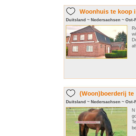
Woonhuis te koop i
Duitsland ~ Nedersachsen ~ Ost-
Re
wi
Du
af
(Woon)boerderij te
Duitsland ~ Nedersachsen ~ Ost-
N 
go
Te
be