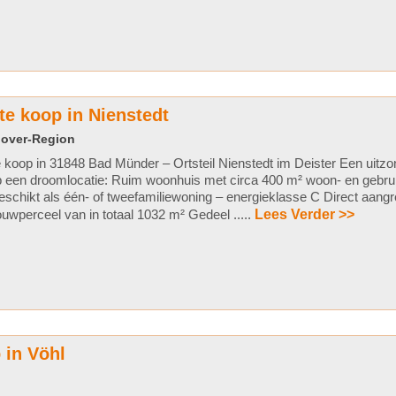
e koop in Nienstedt
nover-Region
 koop in 31848 Bad Münder – Ortsteil Nienstedt im Deister Een uitzo
 een droomlocatie: Ruim woonhuis met circa 400 m² woon- en gebru
schikt als één- of tweefamiliewoning – energieklasse C Direct aang
uwperceel van in totaal 1032 m² Gedeel .....
Lees Verder >>
 in Vöhl