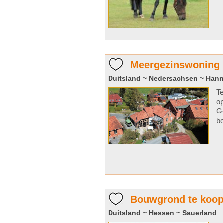
Meergezinswoning t
Duitsland ~ Nedersachsen ~ Han
Te
op
Ge
bo
Bouwgrond te koop
Duitsland ~ Hessen ~ Sauerland