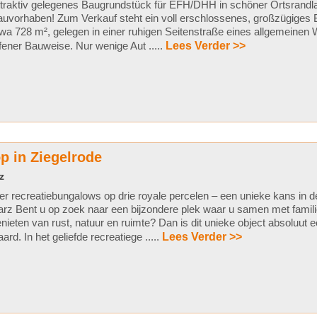
traktiv gelegenes Baugrundstück für EFH/DHH in schöner Ortsrandlage
uvorhaben! Zum Verkauf steht ein voll erschlossenes, großzügiges
wa 728 m², gelegen in einer ruhigen Seitenstraße eines allgemeinen
fener Bauweise. Nur wenige Aut .....
Lees Verder >>
p in Ziegelrode
z
er recreatiebungalows op drie royale percelen – een unieke kans in d
rz Bent u op zoek naar een bijzondere plek waar u samen met famili
nieten van rust, natuur en ruimte? Dan is dit unieke object absoluut e
ard. In het geliefde recreatiege .....
Lees Verder >>