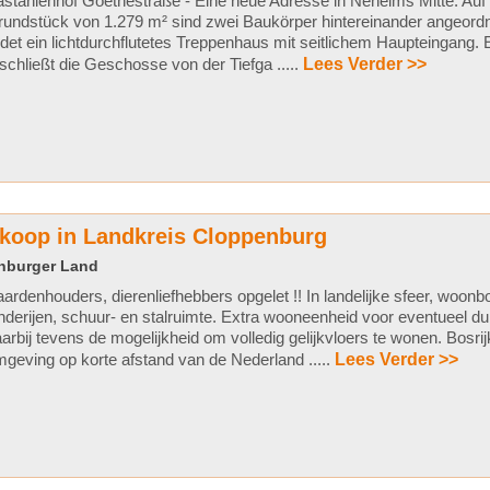
stanienhof Goethestraße - Eine neue Adresse in Neheims Mitte: Au
undstück von 1.279 m² sind zwei Baukörper hintereinander angeordn
ldet ein lichtdurchflutetes Treppenhaus mit seitlichem Haupteingang. 
schließt die Geschosse von der Tiefga .....
Lees Verder >>
 koop in Landkreis Cloppenburg
enburger Land
ardenhouders, dierenliefhebbers opgelet !! In landelijke sfeer, woonb
nderijen, schuur- en stalruimte. Extra wooneenheid voor eventueel d
arbij tevens de mogelijkheid om volledig gelijkvloers te wonen. Bosrij
geving op korte afstand van de Nederland .....
Lees Verder >>