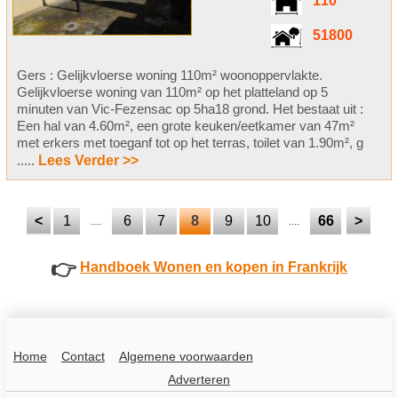
110
51800
Gers : Gelijkvloerse woning 110m² woonoppervlakte.
Gelijkvloerse woning van 110m² op het platteland op 5
minuten van Vic-Fezensac op 5ha18 grond. Het bestaat uit :
Een hal van 4.60m², een grote keuken/eetkamer van 47m²
met erkers met toeganf tot op het terras, toilet van 1.90m², g
.....
Lees Verder >>
<
1
6
7
8
9
10
66
>
....
....
👉
Handboek Wonen en kopen in Frankrijk
Home
Contact
Algemene voorwaarden
Adverteren