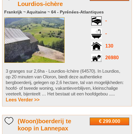
Lourdios-ichère
Frankrijk ~ Aquitaine ~ 64 - Pyrénées-Atlantiques
-
-
130
26980
3 granges sur 2,6ha - Lourdios-Ichère (64570). In Lourdios,
op 20 minuten van Oloron, biedt deze authentieke
bergboerderij, gelegen op 2,6 hectare, tal van mogelijkheden:
hoofd- of tweede woning, vakantieverblijven, kleinschalige
veeteelt, bijenteelt … Het bestaat uit een hoofdgebou .....
Lees Verder >>
(Woon)boerderij te
€ 299.000
koop in Lannepax