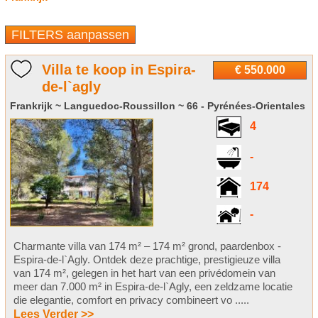
FILTERS aanpassen
Villa te koop in Espira-
€ 550.000
de-l`agly
Frankrijk ~ Languedoc-Roussillon ~ 66 - Pyrénées-Orientales
4
-
174
-
Charmante villa van 174 m² – 174 m² grond, paardenbox -
Espira-de-l`Agly. Ontdek deze prachtige, prestigieuze villa
van 174 m², gelegen in het hart van een privédomein van
meer dan 7.000 m² in Espira-de-l`Agly, een zeldzame locatie
die elegantie, comfort en privacy combineert vo .....
Lees Verder >>