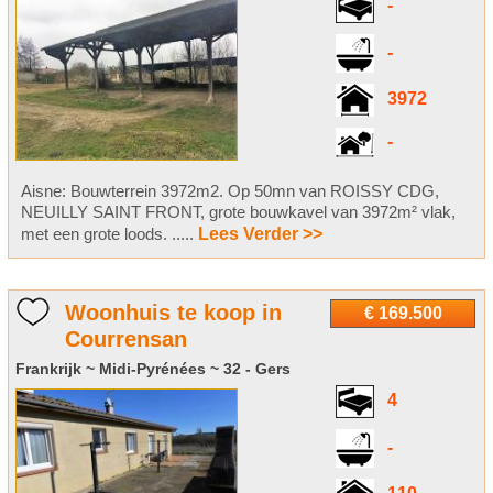
-
-
3972
-
Aisne: Bouwterrein 3972m2. Op 50mn van ROISSY CDG,
NEUILLY SAINT FRONT, grote bouwkavel van 3972m² vlak,
met een grote loods. .....
Lees Verder >>
Woonhuis te koop in
€ 169.500
Courrensan
Frankrijk ~ Midi-Pyrénées ~ 32 - Gers
4
-