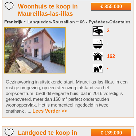
Woonhuis te koop in
€ 355.000
Maureillas-las-illas
Frankrijk ~ Languedoc-Roussillon ~ 66 - Pyrénées-Orientales
3
-
162
-
Gezinswoning in uitstekende staat, Maureillas-las-Illas. In een
rustige omgeving, op een steenworp afstand van het
dorpscentrum, biedt dit elegante huis, dat in 2016 volledig is
gerenoveerd, meer dan 160 m² perfect onderhouden
woonoppervlak. Het is momenteel ingedeeld in twee
onafhank .....
Lees Verder >>
Landgoed te koop in
€ 139.000