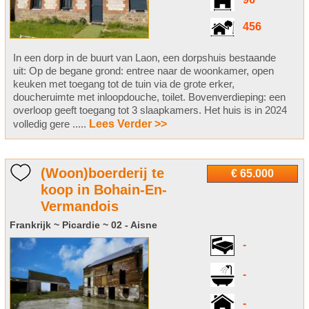
96
456
In een dorp in de buurt van Laon, een dorpshuis bestaande
uit: Op de begane grond: entree naar de woonkamer, open
keuken met toegang tot de tuin via de grote erker,
doucheruimte met inloopdouche, toilet. Bovenverdieping: een
overloop geeft toegang tot 3 slaapkamers. Het huis is in 2024
volledig gere .....
Lees Verder >>
(Woon)boerderij te
€ 65.000
koop in Bohain-En-
Vermandois
Frankrijk ~ Picardie ~ 02 - Aisne
-
-
-