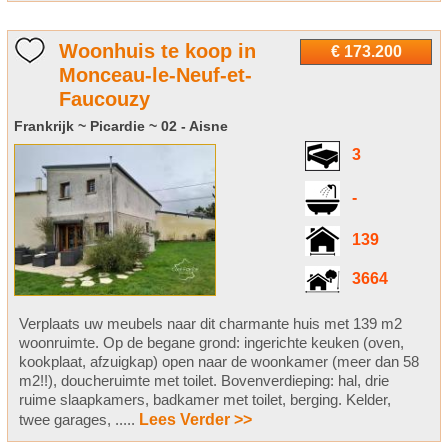
Woonhuis te koop in
€ 173.200
Monceau-le-Neuf-et-
Faucouzy
Frankrijk ~ Picardie ~ 02 - Aisne
3
-
139
3664
Verplaats uw meubels naar dit charmante huis met 139 m2
woonruimte. Op de begane grond: ingerichte keuken (oven,
kookplaat, afzuigkap) open naar de woonkamer (meer dan 58
m2!!), doucheruimte met toilet. Bovenverdieping: hal, drie
ruime slaapkamers, badkamer met toilet, berging. Kelder,
twee garages, .....
Lees Verder >>