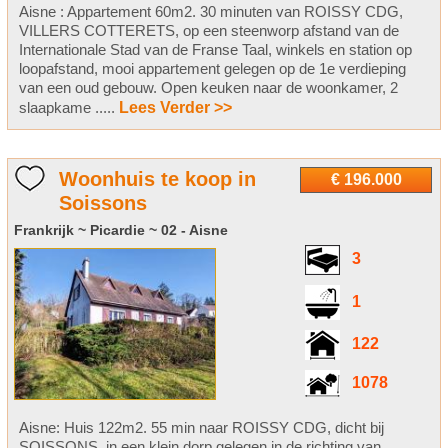
Aisne : Appartement 60m2. 30 minuten van ROISSY CDG,
VILLERS COTTERETS, op een steenworp afstand van de
Internationale Stad van de Franse Taal, winkels en station op
loopafstand, mooi appartement gelegen op de 1e verdieping
van een oud gebouw. Open keuken naar de woonkamer, 2
slaapkame .....
Lees Verder >>
Woonhuis te koop in
€ 196.000
Soissons
Frankrijk ~ Picardie ~ 02 - Aisne
3
1
122
1078
Aisne: Huis 122m2. 55 min naar ROISSY CDG, dicht bij
SOISSONS, in een klein dorp gelegen in de richting van