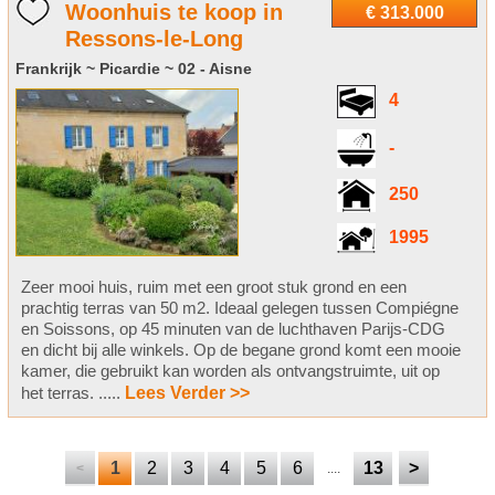
Woonhuis te koop in
€ 313.000
Ressons-le-Long
Frankrijk ~ Picardie ~ 02 - Aisne
4
-
250
1995
Zeer mooi huis, ruim met een groot stuk grond en een
prachtig terras van 50 m2. Ideaal gelegen tussen Compiégne
en Soissons, op 45 minuten van de luchthaven Parijs-CDG
en dicht bij alle winkels. Op de begane grond komt een mooie
kamer, die gebruikt kan worden als ontvangstruimte, uit op
het terras. .....
Lees Verder >>
1
2
3
4
5
6
13
>
<
....