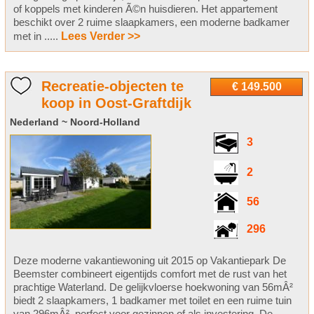
of koppels met kinderen Ã©n huisdieren. Het appartement
beschikt over 2 ruime slaapkamers, een moderne badkamer
met in .....
Lees Verder >>
Recreatie-objecten te
€ 149.500
koop in Oost-Graftdijk
Nederland ~ Noord-Holland
3
2
56
296
Deze moderne vakantiewoning uit 2015 op Vakantiepark De
Beemster combineert eigentijds comfort met de rust van het
prachtige Waterland. De gelijkvloerse hoekwoning van 56mÂ²
biedt 2 slaapkamers, 1 badkamer met toilet en een ruime tuin
van 296mÂ², perfect voor gezinnen of als investering. De