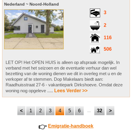
Nederland ~ Noord-Holland
3
2
116
506
LET OP! Het OPEN HUIS is alleen op afspraak mogelijk. In
verband met het seizoen en de eventuele verhuur dan wel
bezetting van de woning dienen we dit in overleg met u en de
verkoper af te stemmen. Dop Makelaars biedt aan:
Raadhuisstraat 27-6 - vakantiepark Dirkshoeve. Omdat deze
woning nog opgeleve .....
Lees Verder >>
<
1
2
3
4
5
6
32
>
....
👉
Emigratie-handboek