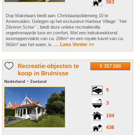
563
Dop Makelaars biedt aan: Christiaanpolderweg 10 te
Arnemuiden. Gelegen op het exclusieve Harbour Village ``Het
Zilveren Schor``, biedt deze unieke recreatievilla
ongeëvenaarde luxe en comfort. Met een indrukwekkend
woonoppervlakte van ca. 206m² en een royale kavel van ca.
563m² aan het water, is .....
Lees Verder >>
Recreatie-objecten te
€ 357.500
koop in Bruinisse
Nederland ~ Zeeland
5
3
104
436