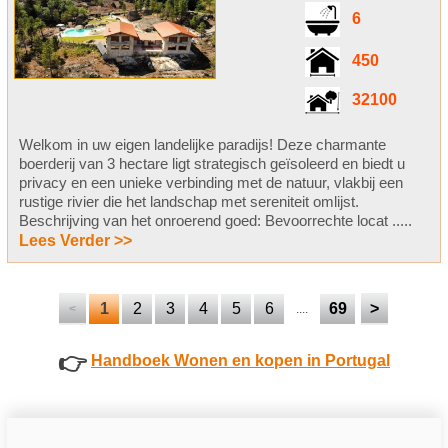
6
450
32100
Welkom in uw eigen landelijke paradijs! Deze charmante
boerderij van 3 hectare ligt strategisch geïsoleerd en biedt u
privacy en een unieke verbinding met de natuur, vlakbij een
rustige rivier die het landschap met sereniteit omlijst.
Beschrijving van het onroerend goed: Bevoorrechte locat .....
Lees Verder >>
1
2
3
4
5
6
69
>
<
....
👉
Handboek Wonen en kopen in Portugal