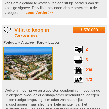
kans om eigenaar te worden van een stukje paradijs aan de
zonnige Algarve. De villa`s bevinden zich momenteel in de
vroege b .....
Lees Verder >>
Villa te koop in
€ 570.000
Carvoeiro
Portugal ~ Algarve - Faro ~ Lagoa
2
3
238
473
Welkom in een privé en afgesloten condominium, bestaande
uit elegante twee- en drie-slaapkamer herenhuizen, gelegen
in een rustige omgeving te midden van natuurlijke
landschappen, maar slechts enkele minuten van het
levendige dorp Carvoeiro, met een breed scala aan recreatie-