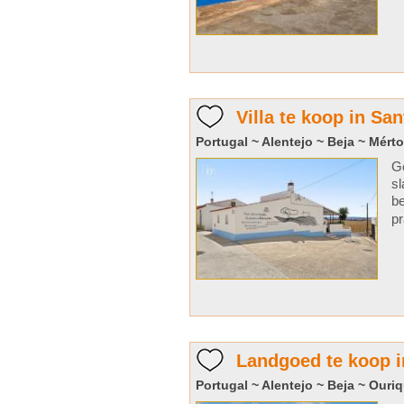
Villa te koop in S
Portugal ~ Alentejo ~ Beja ~ Mérto
Ge
sl
be
pr
Landgoed te koop i
Portugal ~ Alentejo ~ Beja ~ Ouri