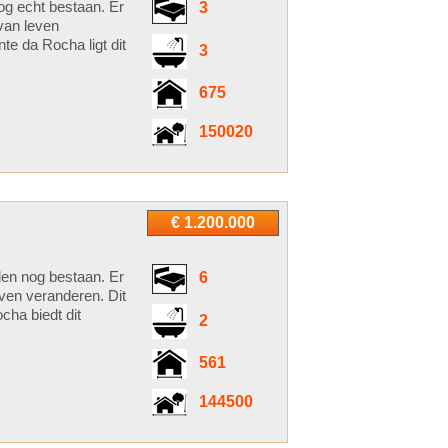
og echt bestaan. Er
3
 van leven
te da Rocha ligt dit
3
675
150020
€ 1.200.000
den nog bestaan. Er
6
even veranderen. Dit
cha biedt dit
2
561
144500