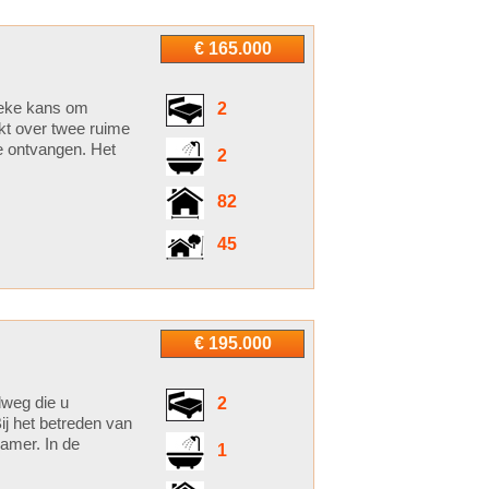
€ 165.000
ieke kans om
2
kt over twee ruime
e ontvangen. Het
2
82
45
€ 195.000
dweg die u
2
ij het betreden van
amer. In de
1