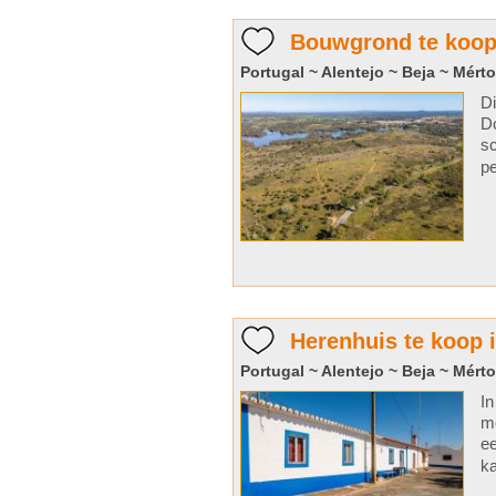
Bouwgrond te koop
Portugal ~ Alentejo ~ Beja ~ Mérto
Di
Do
sc
pe
Herenhuis te koop i
Portugal ~ Alentejo ~ Beja ~ Mérto
In
mo
ee
ka