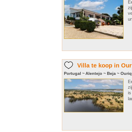
Ee
zi
ve
un
Villa te koop in Ou
Portugal ~ Alentejo ~ Beja ~ Ouri
Ee
zi
is
la