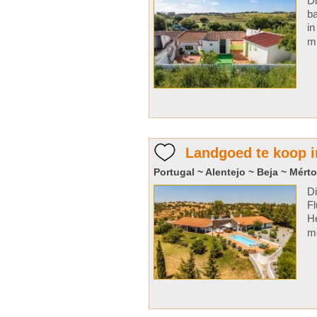
Di
ba
in
mi
Landgoed te koop 
Portugal ~ Alentejo ~ Beja ~ Mérto
Di
Fl
He
me