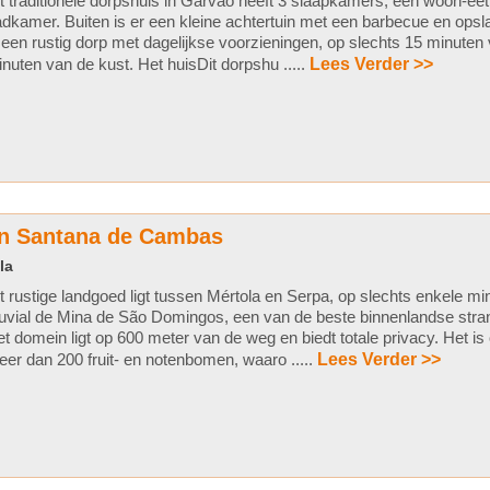
t traditionele dorpshuis in Garvão heeft 3 slaapkamers, een woon-e
dkamer. Buiten is er een kleine achtertuin met een barbecue en ops
 een rustig dorp met dagelijkse voorzieningen, op slechts 15 minuten
nuten van de kust. Het huisDit dorpshu .....
Lees Verder >>
in Santana de Cambas
la
t rustige landgoed ligt tussen Mértola en Serpa, op slechts enkele mi
uvial de Mina de São Domingos, een van de beste binnenlandse stra
t domein ligt op 600 meter van de weg en biedt totale privacy. Het 
er dan 200 fruit- en notenbomen, waaro .....
Lees Verder >>