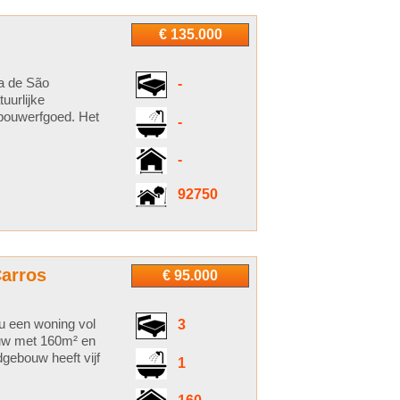
€ 135.000
na de São
-
uurlijke
nbouwerfgoed. Het
-
-
92750
Carros
€ 95.000
 u een woning vol
3
bouw met 160m² en
gebouw heeft vijf
1