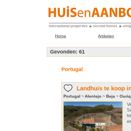
international properties
second homes
emig
Home
Artikelen
Gevonden:
61
Portugal
Landhuis te koop i
Portugal ~ Alentejo ~ Beja ~ Ouri
Ve
Sa
to
ee