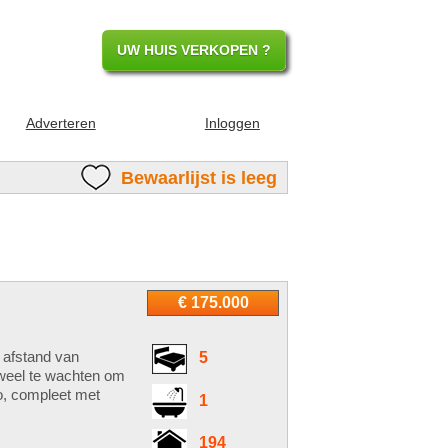
UW HUIS VERKOPEN ?
Adverteren
Inloggen
Bewaarlijst is leeg
€ 175.000
m afstand van
5
uweel te wachten om
no, compleet met
1
194