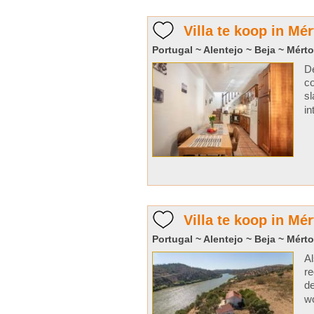
Villa te koop in Mér
Portugal ~ Alentejo ~ Beja ~ Mérto
De
co
sl
in
Villa te koop in Mér
Portugal ~ Alentejo ~ Beja ~ Mérto
Al
re
de
wo