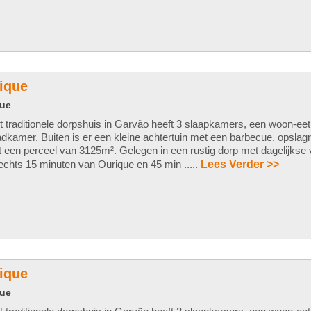
rique
que
t traditionele dorpshuis in Garvão heeft 3 slaapkamers, een woon-e
dkamer. Buiten is er een kleine achtertuin met een barbecue, opslag
t een perceel van 3125m². Gelegen in een rustig dorp met dagelijkse 
echts 15 minuten van Ourique en 45 min .....
Lees Verder >>
rique
que