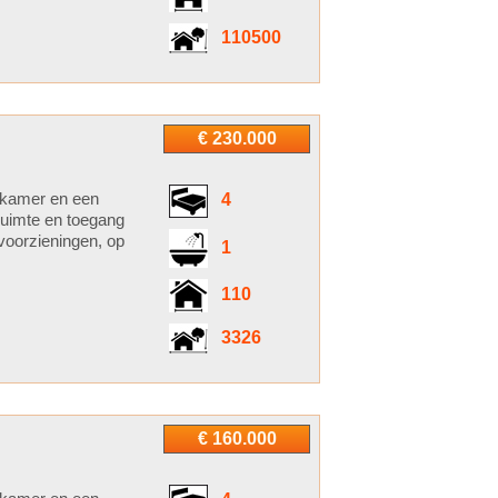
110500
€ 230.000
etkamer en een
4
ruimte en toegang
voorzieningen, op
1
110
3326
€ 160.000