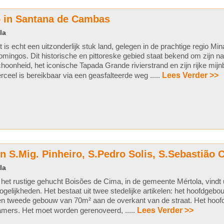
 in Santana de Cambas
la
t is echt een uitzonderlijk stuk land, gelegen in de prachtige regio Mi
mingos. Dit historische en pittoreske gebied staat bekend om zijn nat
hoonheid, het iconische Tapada Grande rivierstrand en zijn rijke mij
rceel is bereikbaar via een geasfalteerde weg .....
Lees Verder >>
n S.Mig. Pinheiro, S.Pedro Solis, S.Sebastião 
la
 het rustige gehucht Boisões de Cima, in de gemeente Mértola, vindt
gelijkheden. Het bestaat uit twee stedelijke artikelen: het hoofdge
n tweede gebouw van 70m² aan de overkant van de straat. Het hoofd
mers. Het moet worden gerenoveerd, .....
Lees Verder >>