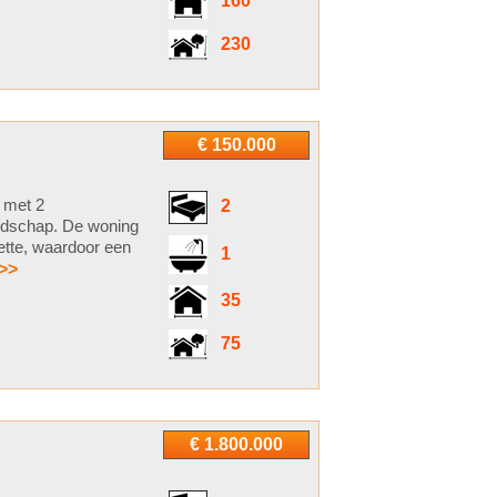
160
230
€ 150.000
 met 2
2
andschap. De woning
ette, waardoor een
1
>>
35
75
€ 1.800.000