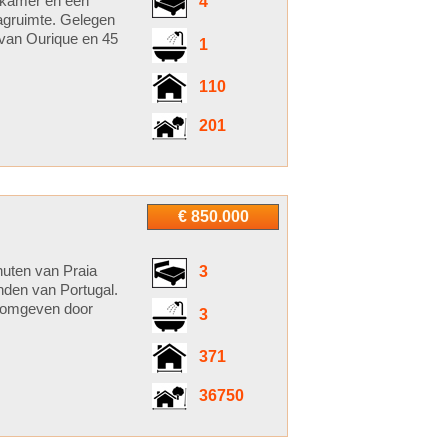
etkamer en een
4
lagruimte. Gelegen
 van Ourique en 45
1
110
201
€ 850.000
nuten van Praia
3
nden van Portugal.
is omgeven door
3
371
36750