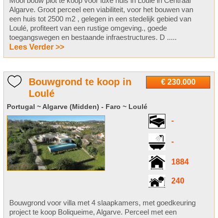
Mooi bouw plot te koop voor luxe huis in Loule in Centraal
Algarve. Groot perceel een viabiliteit, voor het bouwen van
een huis tot 2500 m2 , gelegen in een stedelijk gebied van
Loulé, profiteert van een rustige omgeving., goede
toegangswegen en bestaande infraestructures. D .....
Lees Verder >>
Bouwgrond te koop in
€ 230.000
Loulé
Portugal ~ Algarve (Midden) - Faro ~ Loulé
-
-
1884
240
Bouwgrond voor villa met 4 slaapkamers, met goedkeuring
project te koop Boliqueime, Algarve. Perceel met een