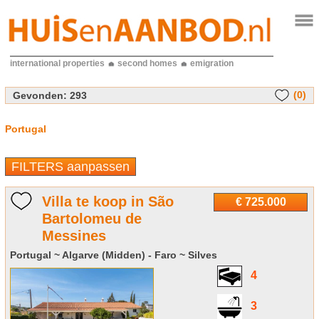
international properties
second homes
emigration
(0)
Gevonden:
293
Portugal
FILTERS aanpassen
Villa te koop in São
€ 725.000
Bartolomeu de
Messines
Portugal ~ Algarve (Midden) - Faro ~ Silves
4
3