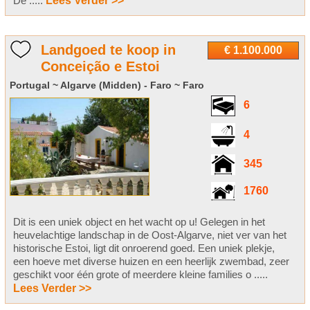
De .....
Lees Verder >>
Landgoed te koop in
€ 1.100.000
Conceição e Estoi
Portugal ~ Algarve (Midden) - Faro ~ Faro
6
4
345
1760
Dit is een uniek object en het wacht op u! Gelegen in het
heuvelachtige landschap in de Oost-Algarve, niet ver van het
historische Estoi, ligt dit onroerend goed. Een uniek plekje,
een hoeve met diverse huizen en een heerlijk zwembad, zeer
geschikt voor één grote of meerdere kleine families o .....
Lees Verder >>