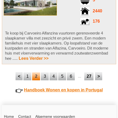
2440
176
Te koop bij Carvoeiro Alfanzina vuurtoren gerenoveerde 4
slaapkamer villa met zeezicht en privé zwem. Een modern
familiehuis met vier slaapkamers. Op loopafstand van de
kustpaden en stranden van Alfazina, Carvoeiro. Dit moderne
huis met vloerverwarming en verwarmd zoutwaterzwembad
hee .....
Lees Verder >>
<
1
2
3
4
5
6
27
>
....
👉
Handboek Wonen en kopen in Portugal
Home
Contact
Algemene voorwaarden