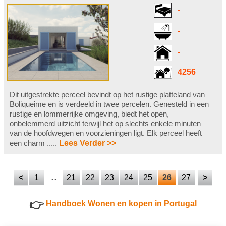
-
-
-
4256
Dit uitgestrekte perceel bevindt op het rustige platteland van
Boliqueime en is verdeeld in twee percelen. Genesteld in een
rustige en lommerrijke omgeving, biedt het open,
onbelemmerd uitzicht terwijl het op slechts enkele minuten
van de hoofdwegen en voorzieningen ligt. Elk perceel heeft
een charm .....
Lees Verder >>
<
1
21
22
23
24
25
26
27
>
....
👉
Handboek Wonen en kopen in Portugal