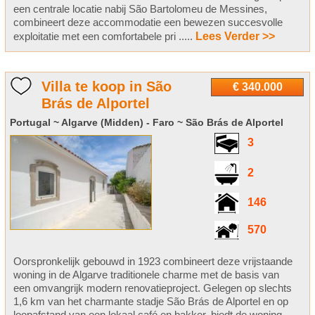
een centrale locatie nabij São Bartolomeu de Messines,
combineert deze accommodatie een bewezen succesvolle
exploitatie met een comfortabele pri .....
Lees Verder >>
Villa te koop in São
€ 340.000
Brás de Alportel
Portugal ~ Algarve (Midden) - Faro ~ São Brás de Alportel
3
2
146
570
Oorspronkelijk gebouwd in 1923 combineert deze vrijstaande
woning in de Algarve traditionele charme met de basis van
een omvangrijk modern renovatieproject. Gelegen op slechts
1,6 km van het charmante stadje São Brás de Alportel en op
loopafstand van een lokaal café en bakker, biedt de woning