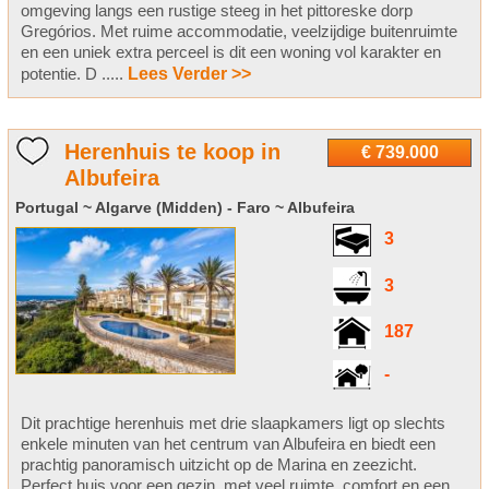
omgeving langs een rustige steeg in het pittoreske dorp
Gregórios. Met ruime accommodatie, veelzijdige buitenruimte
en een uniek extra perceel is dit een woning vol karakter en
potentie. D .....
Lees Verder >>
Herenhuis te koop in
€ 739.000
Albufeira
Portugal ~ Algarve (Midden) - Faro ~ Albufeira
3
3
187
-
Dit prachtige herenhuis met drie slaapkamers ligt op slechts
enkele minuten van het centrum van Albufeira en biedt een
prachtig panoramisch uitzicht op de Marina en zeezicht.
Perfect huis voor een gezin, met veel ruimte, comfort en een