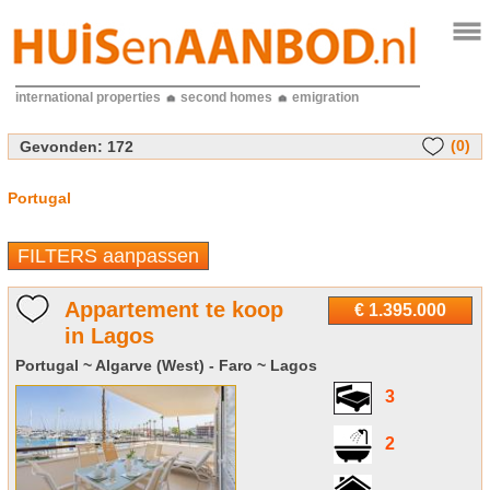
international properties
second homes
emigration
(0)
Gevonden:
172
Portugal
FILTERS aanpassen
Appartement te koop
€ 1.395.000
in Lagos
Portugal ~ Algarve (West) - Faro ~ Lagos
3
2