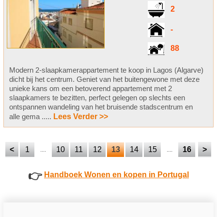
2
-
88
Modern 2-slaapkamerappartement te koop in Lagos (Algarve)
dicht bij het centrum. Geniet van het buitengewone met deze
unieke kans om een betoverend appartement met 2
slaapkamers te bezitten, perfect gelegen op slechts een
ontspannen wandeling van het bruisende stadscentrum en
alle gema .....
Lees Verder >>
<
1
10
11
12
13
14
15
16
>
....
....
👉
Handboek Wonen en kopen in Portugal