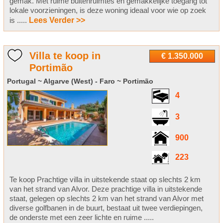
gemak. Met ruime buitenruimtes en gemakkelijke toegang tot
lokale voorzieningen, is deze woning ideaal voor wie op zoek
is .....
Lees Verder >>
Villa te koop in
€ 1.350.000
Portimão
Portugal ~ Algarve (West) - Faro ~ Portimão
4
3
900
223
Te koop Prachtige villa in uitstekende staat op slechts 2 km
van het strand van Alvor. Deze prachtige villa in uitstekende
staat, gelegen op slechts 2 km van het strand van Alvor met
diverse golfbanen in de buurt, bestaat uit twee verdiepingen,
de onderste met een zeer lichte en ruime .....