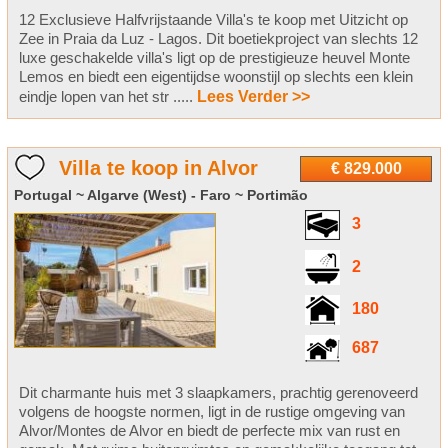
12 Exclusieve Halfvrijstaande Villa's te koop met Uitzicht op
Zee in Praia da Luz - Lagos. Dit boetiekproject van slechts 12
luxe geschakelde villa's ligt op de prestigieuze heuvel Monte
Lemos en biedt een eigentijdse woonstijl op slechts een klein
eindje lopen van het str .....
Lees Verder >>
Villa te koop in Alvor
€ 829.000
Portugal ~ Algarve (West) - Faro ~ Portimão
3
2
180
687
Dit charmante huis met 3 slaapkamers, prachtig gerenoveerd
volgens de hoogste normen, ligt in de rustige omgeving van
Alvor/Montes de Alvor en biedt de perfecte mix van rust en