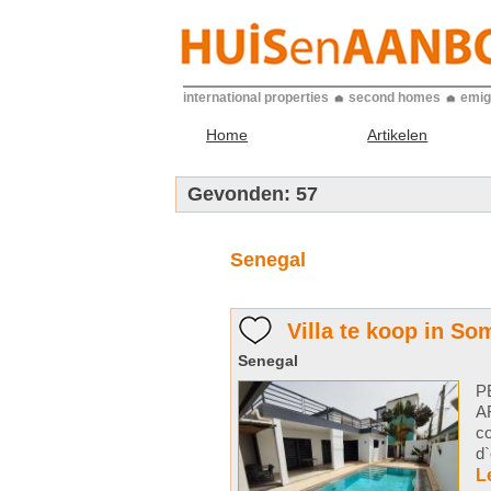
international properties
second homes
emig
Home
Artikelen
Gevonden:
57
Senegal
Villa te koop in S
Senegal
P
A
c
d`
L