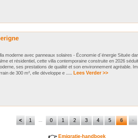
uerigne
lla moderne avec panneaux solaires - Économie d`énergie Située dan
lme et résidentiel, cette villa contemporaine construite en 2026 sédui
derne, ses prestations de qualité et son environnement agréable. Im
rrain de 300 m², elle développe e .....
Lees Verder >>
<
1
0
1
2
3
4
5
6
....
>
👉
Emigratie-handboek