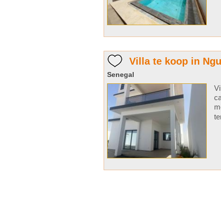
Villa te koop in Ng
Senegal
Vi
ca
mo
te