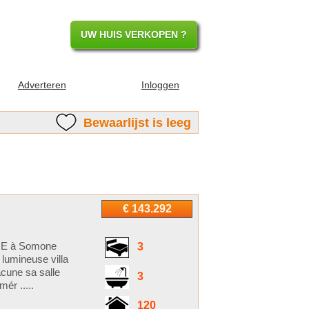
UW HUIS VERKOPEN ?
Adverteren
Inloggen
Bewaarlijst is leeg
€ 143.292
E à Somone
3
umineuse villa
cune sa salle
3
ér .....
120