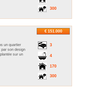
300
€ 151.000
s un quartier
3
t par son design
plantée sur un
4
170
300