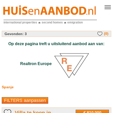
international properties
second homes
emigration
(0)
Gevonden:
3
Op deze pagina treft u uitsluitend aanbod aan van:
Realtron Europe
Spanje
FILTERS aanpassen
Villa te koop in
€ 810.000