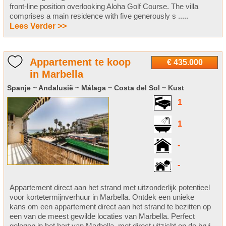
front-line position overlooking Aloha Golf Course. The villa
comprises a main residence with five generously s .....
Lees Verder >>
Appartement te koop
€ 435.000
in Marbella
Spanje ~ Andalusië ~ Málaga ~ Costa del Sol ~ Kust
1
1
-
-
Appartement direct aan het strand met uitzonderlijk potentieel
voor kortetermijnverhuur in Marbella. Ontdek een unieke
kans om een appartement direct aan het strand te bezitten op
een van de meest gewilde locaties van Marbella. Perfect
gelegen in het hart van Marbella, met direct uitzicht op de brui