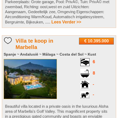
Parkeerplaats: Grote garage, Pool: PrivÃ©, Tuin: PrivÃ© met
zwembad, Richting: oost,west en zuid Uitzichten:
Aangenaam, Gedeeltelijk zee, Omgeving Eigenschappen:
Airconditioning Warm/Koud, Automatisch irrigatiesysteem,
Bergruimte, Bijkeuken, .....
Lees Verder >>
Villa te koop in
€ 10.395.000
Marbella
Spanje ~ Andalusië ~ Málaga ~ Costa del Sol ~ Kust
6
8
-
-
Beautiful villa located in a private oasis in the luxurious Aloha
area of Marbella's Golf Valley. This magnificent property sits
in a prestigious gated community and boasts an enviable