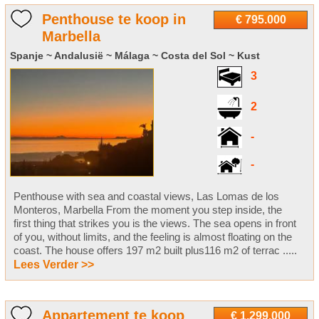
Penthouse te koop in
€ 795.000
Marbella
Spanje ~ Andalusië ~ Málaga ~ Costa del Sol ~ Kust
3
2
-
-
Penthouse with sea and coastal views, Las Lomas de los
Monteros, Marbella From the moment you step inside, the
first thing that strikes you is the views. The sea opens in front
of you, without limits, and the feeling is almost floating on the
coast. The house offers 197 m2 built plus116 m2 of terrac .....
Lees Verder >>
Appartement te koop
€ 1.299.000