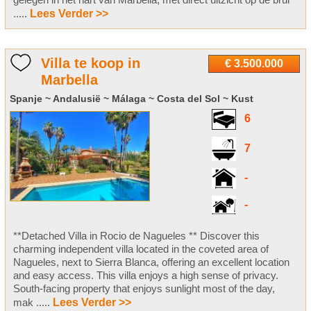
.....
Lees Verder >>
Villa te koop in
€ 3.500.000
Marbella
Spanje ~ Andalusië ~ Málaga ~ Costa del Sol ~ Kust
6
7
-
-
**Detached Villa in Rocio de Nagueles ** Discover this
charming independent villa located in the coveted area of
Nagueles, next to Sierra Blanca, offering an excellent location
and easy access. This villa enjoys a high sense of privacy.
South-facing property that enjoys sunlight most of the day,
mak .....
Lees Verder >>