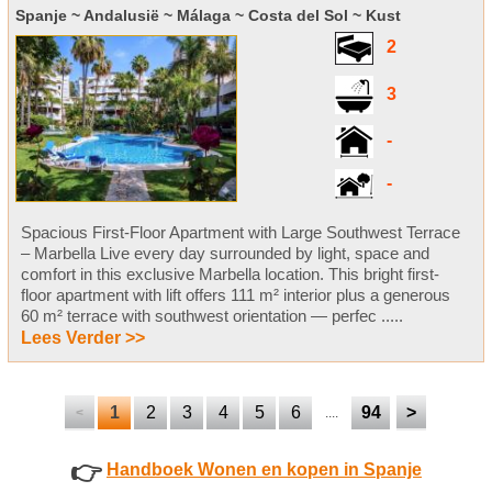
Spanje ~ Andalusië ~ Málaga ~ Costa del Sol ~ Kust
2
3
-
-
Spacious First-Floor Apartment with Large Southwest Terrace
– Marbella Live every day surrounded by light, space and
comfort in this exclusive Marbella location. This bright first-
floor apartment with lift offers 111 m² interior plus a generous
60 m² terrace with southwest orientation — perfec .....
Lees Verder >>
1
2
3
4
5
6
94
>
<
....
👉
Handboek Wonen en kopen in Spanje