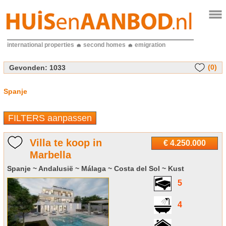
international properties
second homes
emigration
(0)
Gevonden:
1033
Spanje
FILTERS aanpassen
Villa te koop in
€ 4.250.000
Marbella
Spanje ~ Andalusië ~ Málaga ~ Costa del Sol ~ Kust
5
4