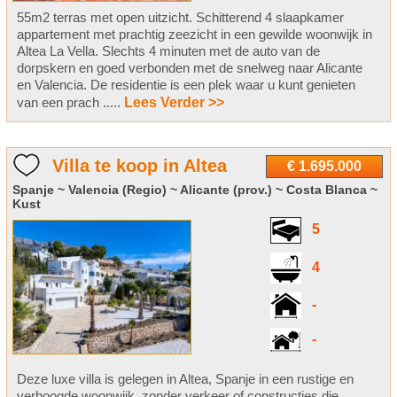
55m2 terras met open uitzicht. Schitterend 4 slaapkamer
appartement met prachtig zeezicht in een gewilde woonwijk in
Altea La Vella. Slechts 4 minuten met de auto van de
dorpskern en goed verbonden met de snelweg naar Alicante
en Valencia. De residentie is een plek waar u kunt genieten
van een prach .....
Lees Verder >>
Villa te koop in Altea
€ 1.695.000
Spanje ~ Valencia (Regio) ~ Alicante (prov.) ~ Costa Blanca ~
Kust
5
4
-
-
Deze luxe villa is gelegen in Altea, Spanje in een rustige en
verhoogde woonwijk, zonder verkeer of constructies die