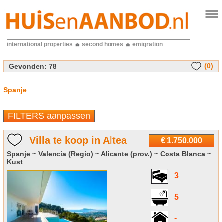
international properties
second homes
emigration
(0)
Gevonden:
78
Spanje
FILTERS aanpassen
Villa te koop in Altea
€ 1.750.000
Spanje ~ Valencia (Regio) ~ Alicante (prov.) ~ Costa Blanca ~
Kust
3
5
-