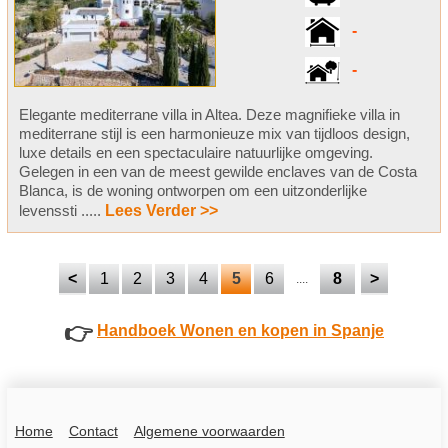
-
-
Elegante mediterrane villa in Altea. Deze magnifieke villa in
mediterrane stijl is een harmonieuze mix van tijdloos design,
luxe details en een spectaculaire natuurlijke omgeving.
Gelegen in een van de meest gewilde enclaves van de Costa
Blanca, is de woning ontworpen om een uitzonderlijke
levenssti .....
Lees Verder >>
<
1
2
3
4
5
6
8
>
....
👉
Handboek Wonen en kopen in Spanje
Home
Contact
Algemene voorwaarden