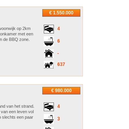
€ 1.550.000
 woonwijk op 2km
4
 woonkamer met een
en de BBQ zone.
6
-
637
€ 980.000
nd van het strand.
4
 van een leven vol
p slechts een paar
3