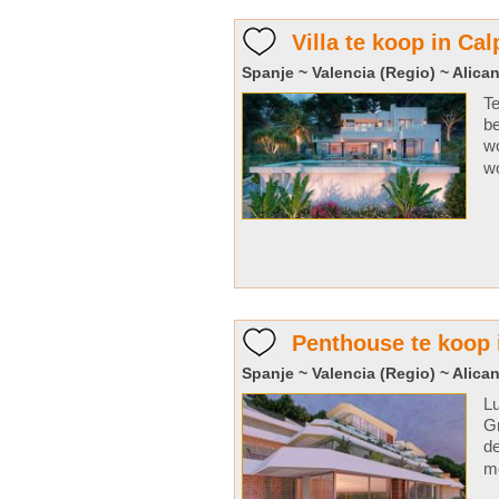
Villa te koop in Cal
Spanje ~ Valencia (Regio) ~ Alican
Te
be
wo
wo
Penthouse te koop 
Spanje ~ Valencia (Regio) ~ Alican
Lu
G
de
me