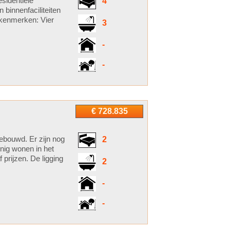
sidentiële
4
 binnenfaciliteiten
 kenmerken: Vier
3
-
-
€ 728.835
bouwd. Er zijn nog
2
nig wonen in het
 prijzen. De ligging
2
-
-