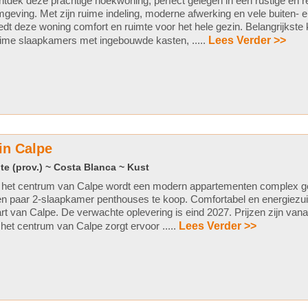
tdek deze prachtige hoekwoning, perfect gelegen in een rustige en re
geving. Met zijn ruime indeling, moderne afwerking en vele buiten- en
edt deze woning comfort en ruimte voor het hele gezin. Belangrijkste
ime slaapkamers met ingebouwde kasten, .....
Lees Verder >>
in Calpe
te (prov.) ~ Costa Blanca ~ Kust
 het centrum van Calpe wordt een modern appartementen complex ge
n paar 2-slaapkamer penthouses te koop. Comfortabel en energiezui
rt van Calpe. De verwachte oplevering is eind 2027. Prijzen zijn vanaf
 het centrum van Calpe zorgt ervoor .....
Lees Verder >>