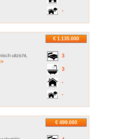
-
€ 1.135.000
sch uitzicht,
3
>>
3
-
-
€ 499.000