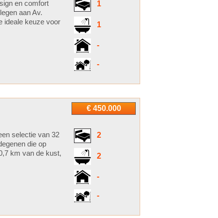
esign en comfort
1
legen aan Av.
e ideale keuze voor
1
-
-
€ 450.000
een selectie van 32
2
degenen die op
 0,7 km van de kust,
2
-
-