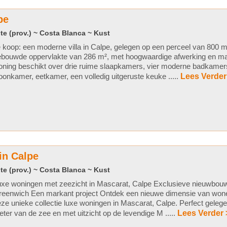
pe
te (prov.) ~ Costa Blanca ~ Kust
 koop: een moderne villa in Calpe, gelegen op een perceel van 800 m
bouwde oppervlakte van 286 m², met hoogwaardige afwerking en mat
ning beschikt over drie ruime slaapkamers, vier moderne badkamers, 
onkamer, eetkamer, een volledig uitgeruste keuke .....
Lees Verder
in Calpe
te (prov.) ~ Costa Blanca ~ Kust
xe woningen met zeezicht in Mascarat, Calpe Exclusieve nieuwbouw
reenwich Een markant project Ontdek een nieuwe dimensie van won
ze unieke collectie luxe woningen in Mascarat, Calpe. Perfect geleg
ter van de zee en met uitzicht op de levendige M .....
Lees Verder 