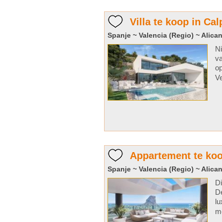
Villa te koop in Cal
Spanje ~ Valencia (Regio) ~ Alican
Ni
va
op
Ve
Appartement te koo
Spanje ~ Valencia (Regio) ~ Alican
Di
De
lu
me