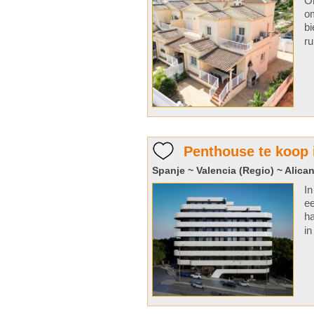
On
om
bi
ru
Penthouse te koop 
Spanje ~ Valencia (Regio) ~ Alican
In
ee
ha
in