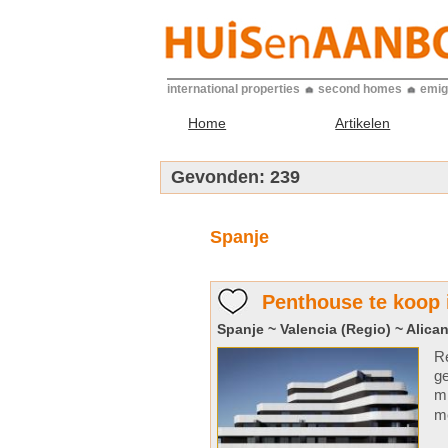
international properties
second homes
emig
Home
Artikelen
Gevonden:
239
Spanje
Penthouse te koop 
Spanje ~ Valencia (Regio) ~ Alican
Re
ge
mi
me