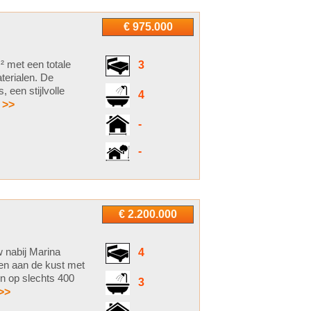
€ 975.000
² met een totale
3
erialen. De
een stijlvolle
4
 >>
-
-
€ 2.200.000
 nabij Marina
4
en aan de kust met
en op slechts 400
3
>>