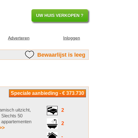
UW HUIS VERKOPEN ?
Adverteren
Inloggen
Bewaarlijst is leeg
Speciale aanbieding - € 373.730
misch uitzicht,
2
. Slechts 50
dt appartementen
2
>>
-