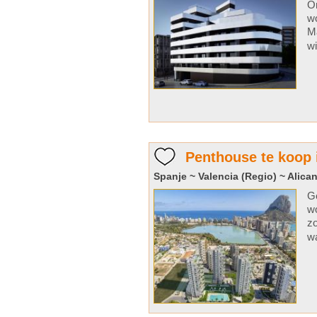
On
wo
Ma
wi
Penthouse te koop 
Spanje ~ Valencia (Regio) ~ Alican
Ge
w
zo
wa