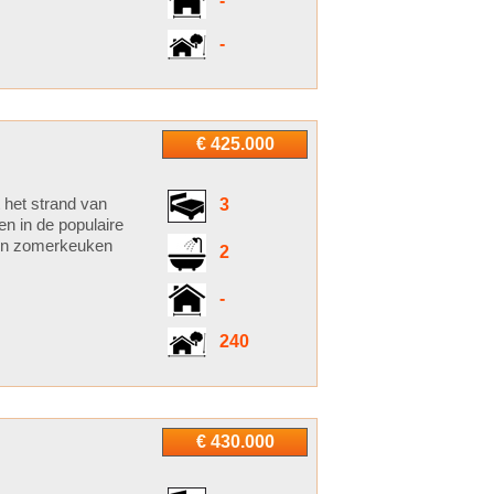
-
-
€ 425.000
t het strand van
3
n in de populaire
 een zomerkeuken
2
-
240
€ 430.000