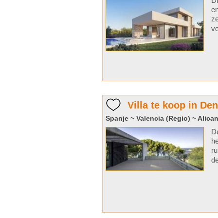
Di
en
ze
ve
Villa te koop in Den
Spanje ~ Valencia (Regio) ~ Alican
De
he
ru
de