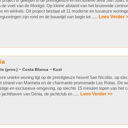
t project is gelegen in de prestigieuze en exclusieve area San Juan,
 de voet van de Montgó. Op kleine afstand van het bruisende centru
e en winkels. Dit project bestaat uit 11 moderne en luxueuze woning
rgunningen zijn rond en de bouwtijd van begin tot .....
Lees Verder 
ia
te (prov.) ~ Costa Blanca ~ Kust
ze unieke woning ligt op de prestigieuze heuvel San Nicolás, op sle
t strand van Marineta en de charmante promenade Las Rotas. De won
stige en exclusieve omgeving, op slechts 15 minuten lopen van het 
 jachthaven van Dénia, de jachtclub en .....
Lees Verder >>