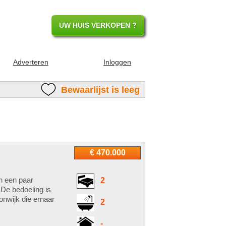
UW HUIS VERKOPEN ?
Adverteren
Inloggen
Bewaarlijst is leeg
€ 470.000
n een paar
2
 De bedoeling is
onwijk die ernaar
2
-