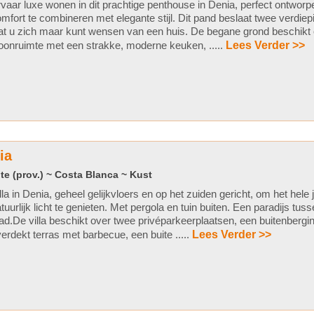
vaar luxe wonen in dit prachtige penthouse in Denia, perfect ontwo
mfort te combineren met elegante stijl. Dit pand beslaat twee verdiep
t u zich maar kunt wensen van een huis. De begane grond beschikt
onruimte met een strakke, moderne keuken, .....
Lees Verder >>
ia
te (prov.) ~ Costa Blanca ~ Kust
lla in Denia, geheel gelijkvloers en op het zuiden gericht, om het hele
tuurlijk licht te genieten. Met pergola en tuin buiten. Een paradijs tus
ad.De villa beschikt over twee privéparkeerplaatsen, een buitenbergin
erdekt terras met barbecue, een buite .....
Lees Verder >>