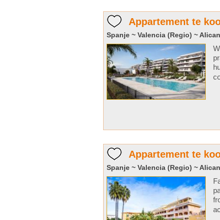
Appartement te koo
Spanje ~ Valencia (Regio) ~ Alican
We
pr
hu
co
Appartement te koo
Spanje ~ Valencia (Regio) ~ Alican
Fa
pa
fr
ac