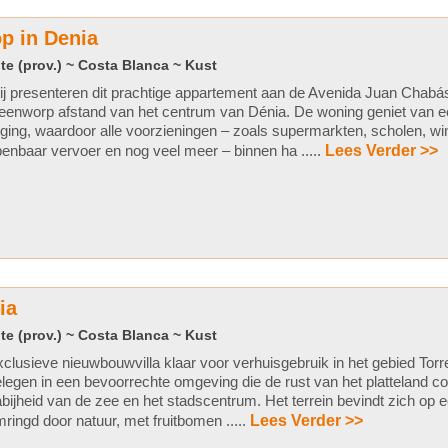
p in Denia
te (prov.) ~ Costa Blanca ~ Kust
j presenteren dit prachtige appartement aan de Avenida Juan Chabá
eenworp afstand van het centrum van Dénia. De woning geniet van e
gging, waardoor alle voorzieningen – zoals supermarkten, scholen, win
enbaar vervoer en nog veel meer – binnen ha .....
Lees Verder >>
ia
te (prov.) ~ Costa Blanca ~ Kust
clusieve nieuwbouwvilla klaar voor verhuisgebruik in het gebied Torre
legen in een bevoorrechte omgeving die de rust van het platteland c
bijheid van de zee en het stadscentrum. Het terrein bevindt zich op 
ringd door natuur, met fruitbomen .....
Lees Verder >>