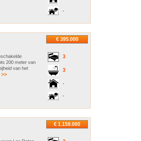
-
€ 395.000
geschakelde
3
hts 200 meter van
ijheid van het
3
 >>
-
-
€ 1.159.000