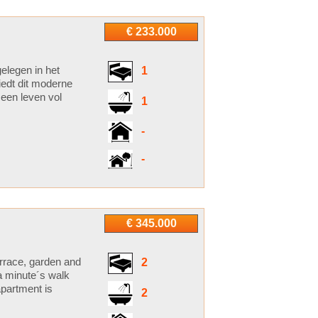
€ 233.000
elegen in het
1
iedt dit moderne
 een leven vol
1
-
-
€ 345.000
errace, garden and
2
 a minute´s walk
apartment is
2