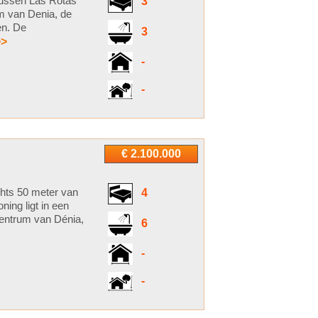
 tussen Las Rotas
3
m van Denia, de
en. De
3
>>
-
-
€ 2.100.000
chts 50 meter van
4
ing ligt in een
centrum van Dénia,
6
-
-