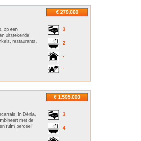
€ 279.000
s, op een
3
en uitstekende
kels, restaurants,
2
-
-
€ 1.595.000
carrals, in Dénia,
3
ombineert met de
een ruim perceel
4