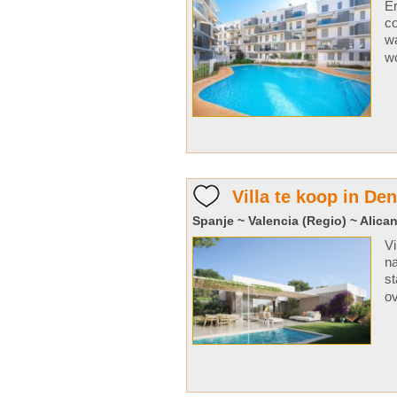
Er
co
wa
wo
Villa te koop in Den
Spanje ~ Valencia (Regio) ~ Alican
Vi
na
st
ov