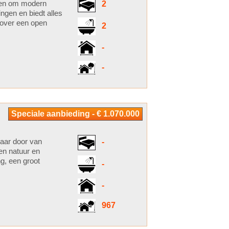
rpen om modern
2
ingen en biedt alles
 over een open
2
-
-
Speciale aanbieding - € 1.070.000
 jaar door van
-
sen natuur en
g, een groot
-
-
967