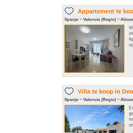
Appartement te koo
Spanje ~ Valencia (Regio) ~ Alican
Wi
st
li
op
Villa te koop in Den
Spanje ~ Valencia (Regio) ~ Alican
Ex
ge
na
om