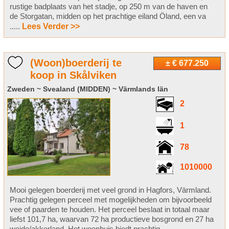
rustige badplaats van het stadje, op 250 m van de haven en
de Storgatan, midden op het prachtige eiland Öland, een va
.....
Lees Verder >>
(Woon)boerderij te
± € 677.250
koop in Skålviken
Zweden ~ Svealand (MIDDEN) ~ Värmlands län
2
1
78
1010000
Mooi gelegen boerderij met veel grond in Hagfors, Värmland.
Prachtig gelegen perceel met mogelijkheden om bijvoorbeeld
vee of paarden te houden. Het perceel beslaat in totaal maar
liefst 101,7 ha, waarvan 72 ha productieve bosgrond en 27 ha
weide/akkerland. Het woonhuis biedt prachtig .....