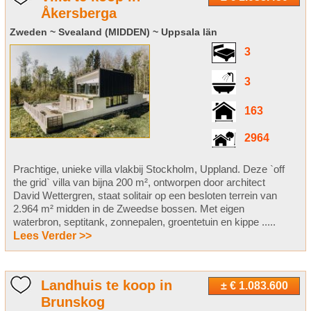
Åkersberga
Zweden ~ Svealand (MIDDEN) ~ Uppsala län
3
3
163
2964
Prachtige, unieke villa vlakbij Stockholm, Uppland. Deze `off
the grid` villa van bijna 200 m², ontworpen door architect
David Wettergren, staat solitair op een besloten terrein van
2.964 m² midden in de Zweedse bossen. Met eigen
waterbron, septitank, zonnepalen, groentetuin en kippe .....
Lees Verder >>
Landhuis te koop in
± € 1.083.600
Brunskog