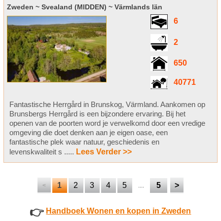
Zweden ~ Svealand (MIDDEN) ~ Värmlands län
6
2
650
40771
Fantastische Herrgård in Brunskog, Värmland. Aankomen op
Brunsbergs Herrgård is een bijzondere ervaring. Bij het
openen van de poorten word je verwelkomd door een vredige
omgeving die doet denken aan je eigen oase, een
fantastische plek waar natuur, geschiedenis en
levenskwaliteit s .....
Lees Verder >>
1
2
3
4
5
5
>
<
....
👉
Handboek Wonen en kopen in Zweden