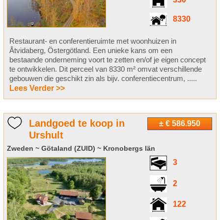
330
8330
Restaurant- en conferentieruimte met woonhuizen in
Åtvidaberg, Östergötland. Een unieke kans om een ​​
bestaande onderneming voort te zetten en/of je eigen concept
te ontwikkelen. Dit perceel van 8330 m² omvat verschillende
gebouwen die geschikt zin als bijv. conferentiecentrum, .....
Lees Verder >>
Landgoed te koop in
± € 586.950
Urshult
Zweden ~ Götaland (ZUID) ~ Kronobergs län
3
2
122