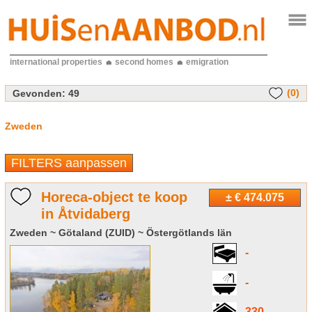
international properties
second homes
emigration
(0)
Gevonden:
49
Zweden
FILTERS aanpassen
Horeca-object te koop
± € 474.075
in Åtvidaberg
Zweden ~ Götaland (ZUID) ~ Östergötlands län
-
-