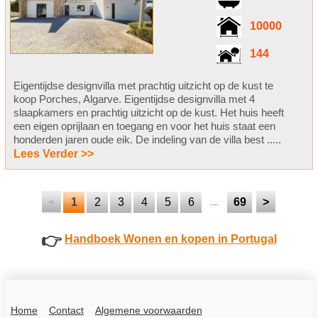
10000
144
Eigentijdse designvilla met prachtig uitzicht op de kust te
koop Porches, Algarve. Eigentijdse designvilla met 4
slaapkamers en prachtig uitzicht op de kust. Het huis heeft
een eigen oprijlaan en toegang en voor het huis staat een
honderden jaren oude eik. De indeling van de villa best .....
Lees Verder >>
1
2
3
4
5
6
69
>
<
....
👉
Handboek Wonen en kopen in Portugal
Home
Contact
Algemene voorwaarden