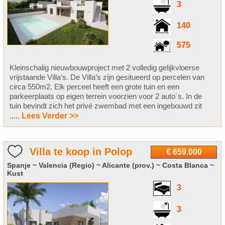
3
140
575
Kleinschalig nieuwbouwproject met 2 volledig gelijkvloerse
vrijstaande Villa’s. De Villa’s zijn gesitueerd op percelen van
circa 550m2. Elk perceel heeft een grote tuin en een
parkeerplaats op eigen terrein voorzien voor 2 auto´s. In de
tuin bevindt zich het privé zwembad met een ingebouwd zit
.....
Lees Verder >>
Villa te koop in Polop
€ 659.000
Spanje ~ Valencia (Regio) ~ Alicante (prov.) ~ Costa Blanca ~
Kust
3
3