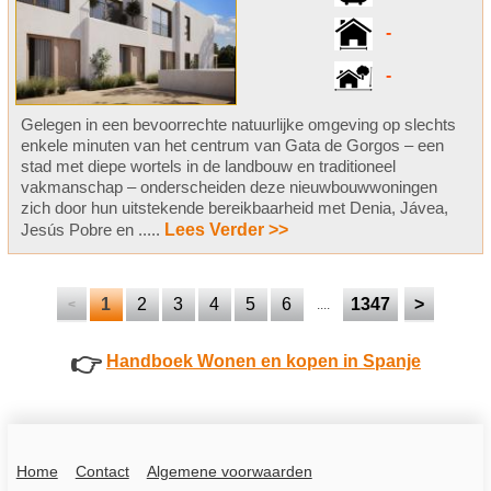
-
-
Gelegen in een bevoorrechte natuurlijke omgeving op slechts
enkele minuten van het centrum van Gata de Gorgos – een
stad met diepe wortels in de landbouw en traditioneel
vakmanschap – onderscheiden deze nieuwbouwwoningen
zich door hun uitstekende bereikbaarheid met Denia, Jávea,
Jesús Pobre en .....
Lees Verder >>
1
2
3
4
5
6
1347
>
<
....
👉
Handboek Wonen en kopen in Spanje
Home
Contact
Algemene voorwaarden