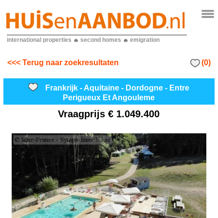
international properties
second homes
emigration
(0)
<<< Terug naar zoekresultaten
Frankrijk - Aquitaine - Dordogne - Entre
Perigueux Et Angouleme
Vraagprijs
€ 1.049.400