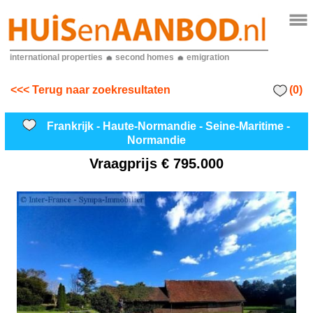
international properties
second homes
emigration
(0)
<<< Terug naar zoekresultaten
Frankrijk - Haute-Normandie - Seine-Maritime -
Normandie
Vraagprijs
€ 795.000