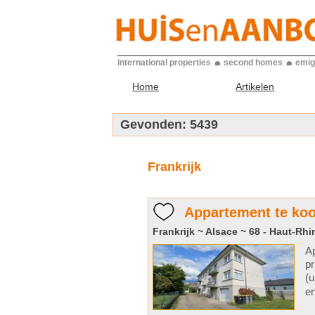
international properties
second homes
emig
Home
Artikelen
Gevonden:
5439
Frankrijk
Appartement te koo
Frankrijk ~ Alsace ~ 68 - Haut-Rhi
A
pr
(u
en