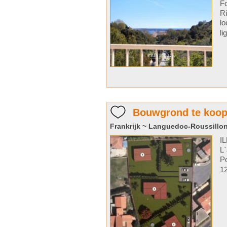
Fo
Ri
lo
li
Bouwgrond te koop i
Frankrijk ~ Languedoc-Roussillon
I
L`
Po
12