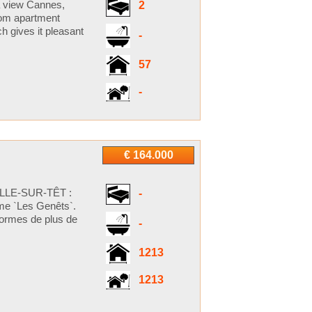
a view Cannes,
2
room apartment
h gives it pleasant
-
57
-
€ 164.000
LLE-SUR-TÊT :
-
mme `Les Genêts`.
normes de plus de
-
1213
1213