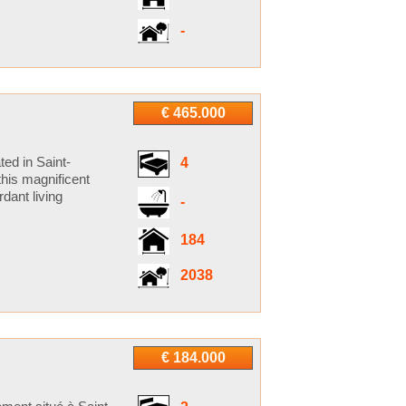
-
€ 465.000
ed in Saint-
4
his magnificent
rdant living
-
184
2038
€ 184.000