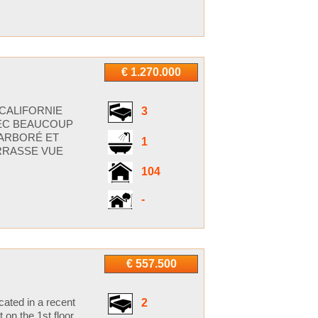
€ 1.270.000
 CALIFORNIE
3
VEC BEAUCOUP
 ARBORÉ ET
1
ERRASSE VUE
104
-
€ 557.500
ated in a recent
2
on the 1st floor