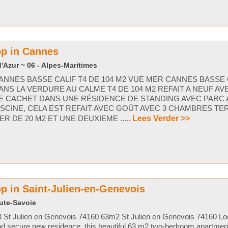
op in Cannes
'Azur ~ 06 - Alpes-Maritimes
ANNES BASSE CALIF T4 DE 104 M2 VUE MER CANNES BASSE
ANS LA VERDURE AU CALME T4 DE 104 M2 REFAIT A NEUF A
E CACHET DANS UNE RÉSIDENCE DE STANDING AVEC PARC
ISCINE, CELA EST REFAIT AVEC GOÛT AVEC 3 CHAMBRES T
ER DE 20 M2 ET UNE DEUXIEME .....
Lees Verder >>
p in Saint-Julien-en-Genevois
aute-Savoie
 St Julien en Genevois 74160 63m2 St Julien en Genevois 74160 Loc
d secure new residence, this beautiful 63 m2 two-bedroom apartment 