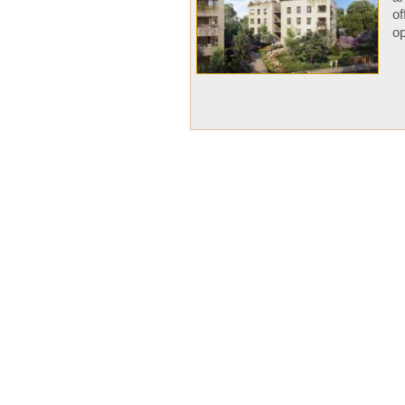
of
op