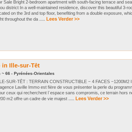
r Sale Bright 2-bedroom apartment with south-facing terrace and se
ou district In a well-maintained residence, discover this beautiful 3-
cated on the 3rd and top floor, benefiting from a double exposure, whic
ght throughout the da .....
Lees Verder >>
n Ille-sur-Têt
 ~ 66 - Pyrénées-Orientales
LLE-SUR-TÊT : TERRAIN CONSTRUCTIBLE − 4 FACES −1200M2 I
agence Laville Immo est fière de vous présenter la perle du progra
ur ceux qui recherchent l`espace sans compromis, ce terrain hors 
00 m2 offre un cadre de vie majest .....
Lees Verder >>