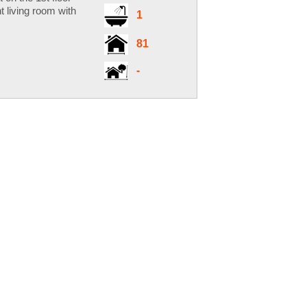
t living room with
1
81
-