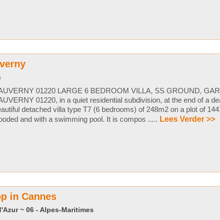
uverny
n
AUVERNY 01220 LARGE 6 BEDROOM VILLA, SS GROUND, GA
UVERNY 01220, in a quiet residential subdivision, at the end of a de
autiful detached villa type T7 (6 bedrooms) of 248m2 on a plot of 1
oded and with a swimming pool. It is compos .....
Lees Verder >>
op in Cannes
'Azur ~ 06 - Alpes-Maritimes