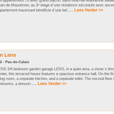
l appartement T3 avec grand balcon Saint-Jean-de-Maurienne Idéale
an-de-Maurienne, au 3ᵉ étage d`une résidence sécurisée avec ascen
partement traversant bénéficie d`une bel .....
Lees Verder >>
in Lens
2 - Pas-de-Calais
NS 3/4 bedroom garden garage LENS, in a quiet area, a stone`s thro
nter, this terraced house features a spacious entrance hall. On the first
ving room, a separate kitchen, and a separate toilet. The second floo
drooms, a dressin .....
Lees Verder >>