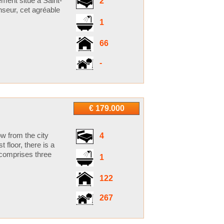
ment situé à Saint-
2
seur, cet agréable
1
66
-
€ 179.000
w from the city
4
 floor, there is a
r comprises three
1
122
267