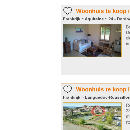
Woonhuis te koop i
Frankrijk ~ Aquitaine ~ 24 - Dord
Bo
Do
ei
in
Woonhuis te koop 
Frankrijk ~ Languedoc-Roussillon
Re
2
m2
(t