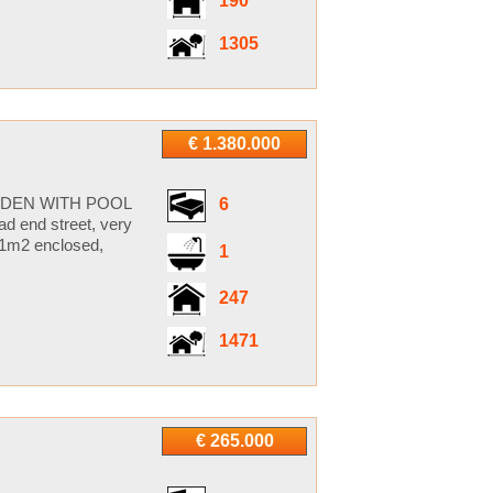
190
1305
€ 1.380.000
RDEN WITH POOL
6
ad end street, very
441m2 enclosed,
1
247
1471
€ 265.000