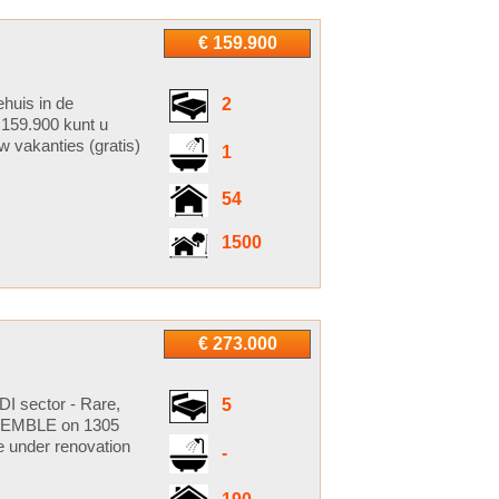
€ 159.900
huis in de
2
 159.900 kunt u
w vakanties (gratis)
1
54
1500
€ 273.000
I sector - Rare,
5
SEMBLE on 1305
 under renovation
-