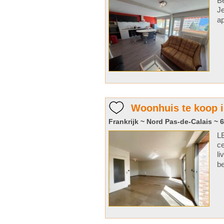
Be
Je
ap
Woonhuis te koop 
Frankrijk ~ Nord Pas-de-Calais ~ 6
LE
ce
li
be