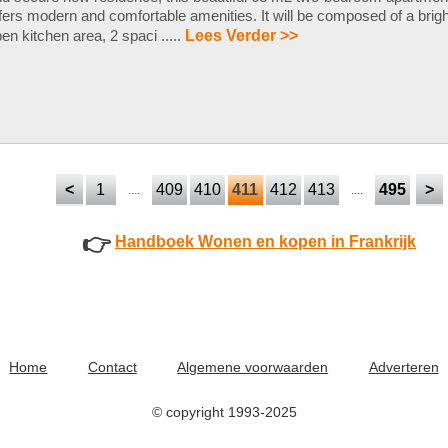
fers modern and comfortable amenities. It will be composed of a brigh
en kitchen area, 2 spaci .....
Lees Verder >>
<
1
409
410
411
412
413
495
>
....
....
👉
Handboek Wonen en kopen in Frankrijk
Home
Contact
Algemene voorwaarden
Adverteren
© copyright 1993-2025