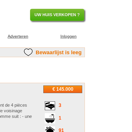
UW HUIS VERKOPEN ?
Adverteren
Inloggen
Bewaarlijst is leeg
€ 145.000
nt de 4 pièces
3
de voisinage
mme suit : - une
1
91