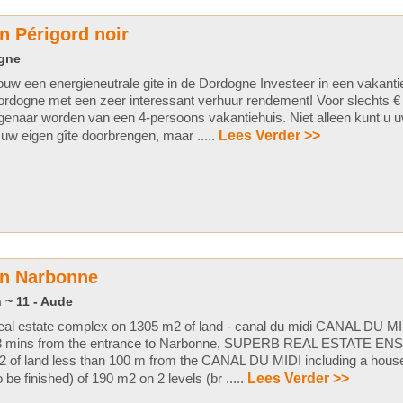
n Périgord noir
ogne
uw een energieneutrale gite in de Dordogne Investeer in een vakantie
rdogne met een zeer interessant verhuur rendement! Voor slechts €
genaar worden van een 4-persoons vakantiehuis. Niet alleen kunt u u
 uw eigen gîte doorbrengen, maar .....
Lees Verder >>
in Narbonne
 ~ 11 - Aude
al estate complex on 1305 m2 of land - canal du midi CANAL DU MID
3 mins from the entrance to Narbonne, SUPERB REAL ESTATE EN
 of land less than 100 m from the CANAL DU MIDI including a house
o be finished) of 190 m2 on 2 levels (br .....
Lees Verder >>