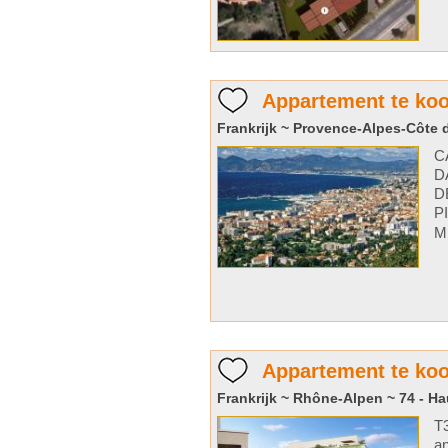
Appartement te ko
Frankrijk ~ Provence-Alpes-Côte d
C
D
D
P
M
Appartement te koo
Frankrijk ~ Rhône-Alpen ~ 74 - H
T3
an