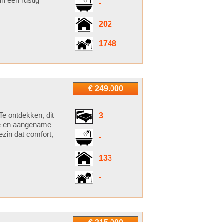
in een rustig
-
202
1748
€ 249.000
Te ontdekken, dit
3
ige en aangename
zin dat comfort,
-
133
-