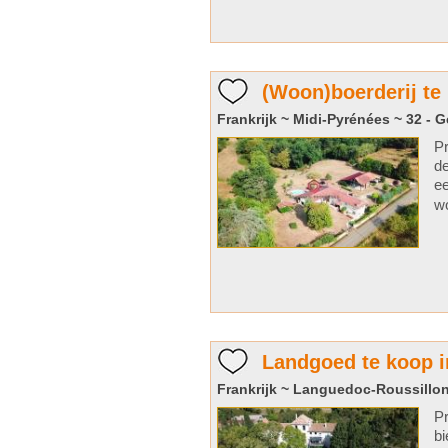
(Woon)boerderij te
Frankrijk ~ Midi-Pyrénées ~ 32 - G
Pr
de
ee
wo
Landgoed te koop i
Frankrijk ~ Languedoc-Roussillon
Pr
bi