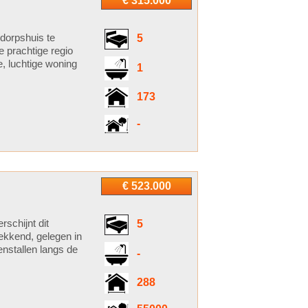
€ 315.000
 dorpshuis te
5
e prachtige regio
, luchtige woning
1
173
-
€ 523.000
schijnt dit
5
ekkend, gelegen in
enstallen langs de
-
288