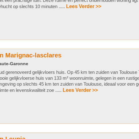
t een prachtige tuin. Deze ruime en perfect onderhouden woning ligt 
hucht op slechts 10 minuten .....
Lees Verder >>
n Marignac-lasclares
Haute-Garonne
d gerenoveerd gelijkvloers huis. Op 45 km ten zuiden van Toulouse 
oie gelijkvloerse huis van 133 m² woonruimte, gelegen in een rust
geving op slechts 45 km ten zuiden van Toulouse, ideaal voor een ge
imte en levenskwaliteit zoe .....
Lees Verder >>