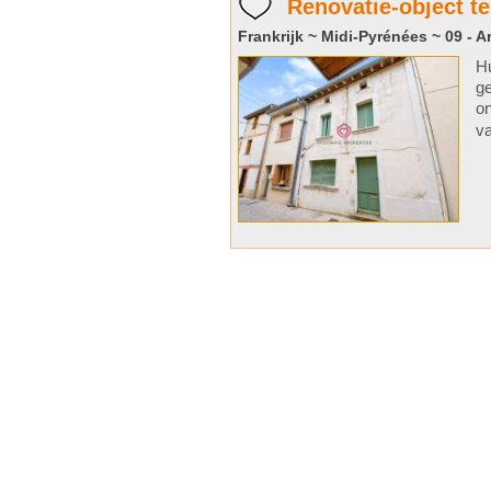
Renovatie-object te
Frankrijk ~ Midi-Pyrénées ~ 09 - A
Hu
ge
on
va