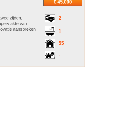
€ 45.000
twee zijden,
2
ppervlakte van
enovatie aanspreken
1
55
-