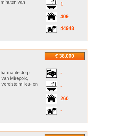
0 minuten van
1
409
44948
€ 38.000
 charmante dorp
-
 van Mirepoix,
 vereiste milieu- en
-
260
-