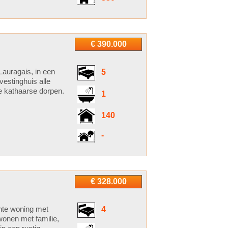
€ 390.000
Lauragais, in een
5
estinghuis alle
e kathaarse dorpen.
1
140
-
€ 328.000
nte woning met
4
wonen met familie,