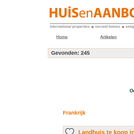
international properties
second homes
emig
Home
Artikelen
Gevonden:
245
Oc
Frankrijk
Landhuis te koop in