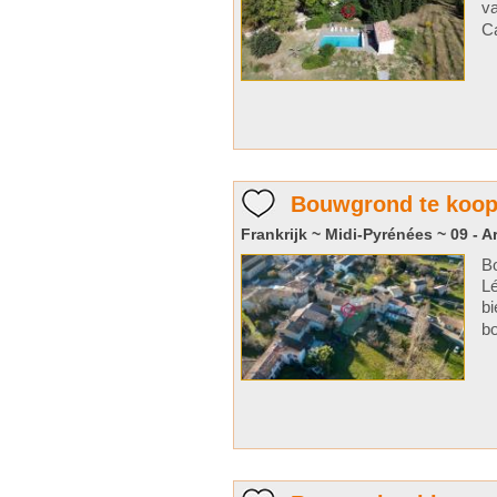
va
Ca
Bouwgrond te koop
Frankrijk ~ Midi-Pyrénées ~ 09 - A
Bo
Lé
bi
bo