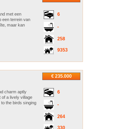
and met een
6
 een terrein van
îte, maar kan
-
258
9353
€ 235.000
and charm aptly
6
of a lively village
to the birds singing
-
264
330