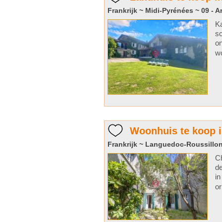
Frankrijk ~ Midi-Pyrénées ~ 09 - A
Ka
sc
on
wo
Woonhuis te koop i
Frankrijk ~ Languedoc-Roussillon
Ch
de
in
or