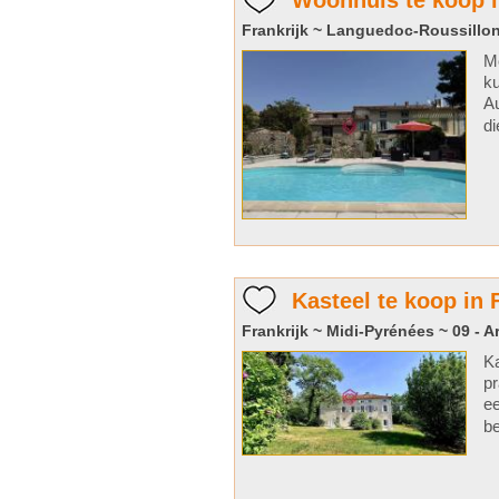
Woonhuis te koop i
Frankrijk ~ Languedoc-Roussillon
Mo
ku
Au
di
Kasteel te koop in 
Frankrijk ~ Midi-Pyrénées ~ 09 - A
Ka
pr
ee
be