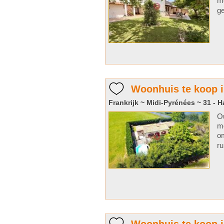
me
ge
Woonhuis te koop i
Frankrijk ~ Midi-Pyrénées ~ 31 - 
Ou
mo
om
ru