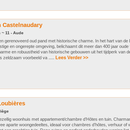
n Castelnaudary
 ~ 11 - Aude
n gerenoveerd oud pand met historische charme. In het hart van de 
stige en ongerepte omgeving, belichaamt dit meer dan 400 jaar oude v
arme en robuustheid van historische gebouwen uit het tijdperk van d
s zeldzaam voorbeeld va .....
Lees Verder >>
Loubières
riège
ezellig woonhuis met appartement/chambre d’Hôtes en tuin. Charma
ee aparte woongedeeltes, ideaal voor chambres d’hôtes, verhuur of 