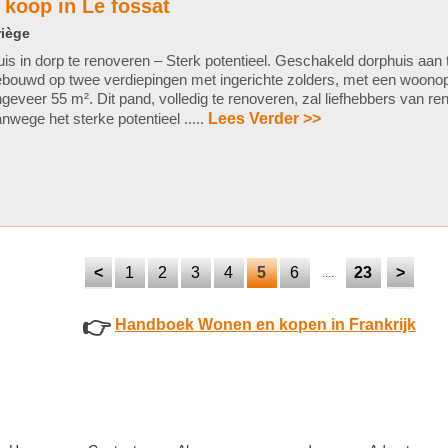
 koop in Le fossat
riège
is in dorp te renoveren – Sterk potentieel. Geschakeld dorphuis aan 
bouwd op twee verdiepingen met ingerichte zolders, met een woono
geveer 55 m². Dit pand, volledig te renoveren, zal liefhebbers van r
nwege het sterke potentieel .....
Lees Verder >>
<
1
2
3
4
5
6
23
>
....
👉
Handboek Wonen en kopen in Frankrijk