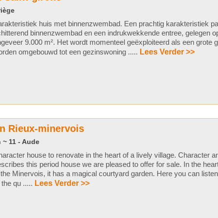
riège
rakteristiek huis met binnenzwembad. Een prachtig karakteristiek p
hitterend binnenzwembad en een indrukwekkende entree, gelegen op
geveer 9.000 m². Het wordt momenteel geëxploiteerd als een grote g
rden omgebouwd tot een gezinswoning .....
Lees Verder >>
n Rieux-minervois
 ~ 11 - Aude
aracter house to renovate in the heart of a lively village. Character 
scribes this period house we are pleased to offer for sale. In the heart 
 the Minervois, it has a magical courtyard garden. Here you can listen 
 the qu .....
Lees Verder >>