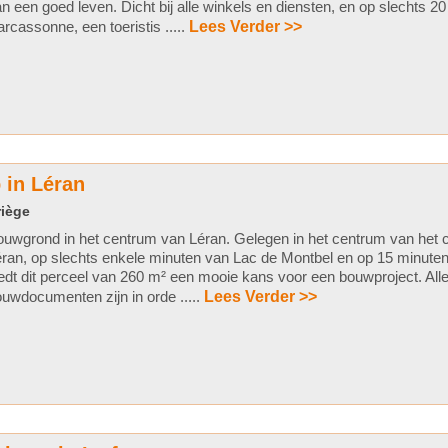
n een goed leven. Dicht bij alle winkels en diensten, en op slechts 2
rcassonne, een toeristis .....
Lees Verder >>
 in Léran
riège
uwgrond in het centrum van Léran. Gelegen in het centrum van het
ran, op slechts enkele minuten van Lac de Montbel en op 15 minuten
edt dit perceel van 260 m² een mooie kans voor een bouwproject. Alle
uwdocumenten zijn in orde .....
Lees Verder >>