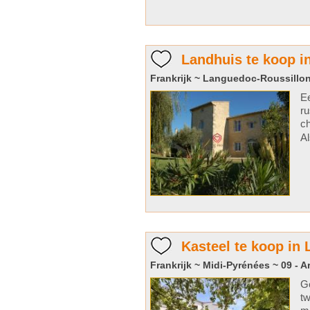
Landhuis te koop i
Frankrijk ~ Languedoc-Roussillon
Ee
ru
ch
Al
Kasteel te koop in 
Frankrijk ~ Midi-Pyrénées ~ 09 - A
G
tw