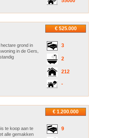
55000
€ 525.000
hectare grond in
3
swoning in de Gers,
standig
2
212
-
€ 1.200.000
is te koop aan te
9
met alle gemakken