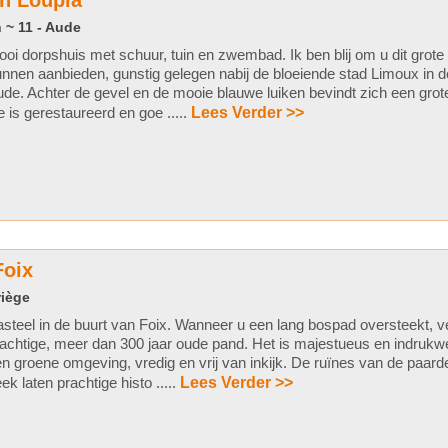
n Loupia
 ~ 11 - Aude
oi dorpshuis met schuur, tuin en zwembad. Ik ben blij om u dit grote
nnen aanbieden, gunstig gelegen nabij de bloeiende stad Limoux in d
de. Achter de gevel en de mooie blauwe luiken bevindt zich een grote
e is gerestaureerd en goe .....
Lees Verder >>
Foix
riège
steel in de buurt van Foix. Wanneer u een lang bospad oversteekt, ver
achtige, meer dan 300 jaar oude pand. Het is majestueus en indrukw
n groene omgeving, vredig en vrij van inkijk. De ruïnes van de paard
ek laten prachtige histo .....
Lees Verder >>