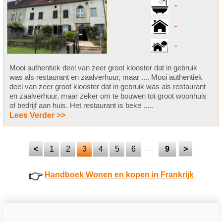
-
-
-
Mooi authentiek deel van zeer groot klooster dat in gebruik
was als restaurant en zaalverhuur, maar .... Mooi authentiek
deel van zeer groot klooster dat in gebruik was als restaurant
en zaalverhuur, maar zeker om te bouwen tot groot woonhuis
of bedrijf aan huis. Het restaurant is beke .....
Lees Verder >>
<
1
2
3
4
5
6
9
>
....
👉
Handboek Wonen en kopen in Frankrijk