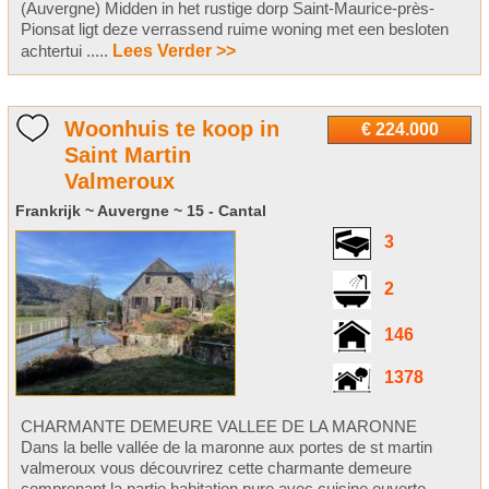
(Auvergne) Midden in het rustige dorp Saint-Maurice-près-
Pionsat ligt deze verrassend ruime woning met een besloten
achtertui .....
Lees Verder >>
Woonhuis te koop in
€ 224.000
Saint Martin
Valmeroux
Frankrijk ~ Auvergne ~ 15 - Cantal
3
2
146
1378
CHARMANTE DEMEURE VALLEE DE LA MARONNE
Dans la belle vallée de la maronne aux portes de st martin
valmeroux vous découvrirez cette charmante demeure
comprenant la partie habitation pure avec cuisine ouverte,