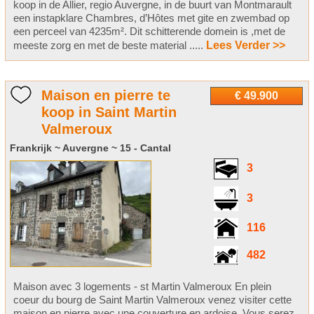
koop in de Allier, regio Auvergne, in de buurt van Montmarault
een instapklare Chambres, d’Hôtes met gite en zwembad op
een perceel van 4235m². Dit schitterende domein is ,met de
meeste zorg en met de beste material .....
Lees Verder >>
Maison en pierre te
€ 49.900
koop in Saint Martin
Valmeroux
Frankrijk ~ Auvergne ~ 15 - Cantal
3
3
116
482
Maison avec 3 logements - st Martin Valmeroux En plein
coeur du bourg de Saint Martin Valmeroux venez visiter cette
maison en pierre avec une couverture en ardoise. Vous serez