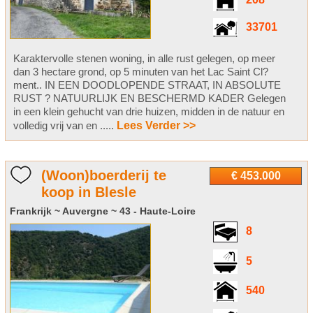
208
33701
Karaktervolle stenen woning, in alle rust gelegen, op meer
dan 3 hectare grond, op 5 minuten van het Lac Saint Cl?
ment.. IN EEN DOODLOPENDE STRAAT, IN ABSOLUTE
RUST ? NATUURLIJK EN BESCHERMD KADER Gelegen
in een klein gehucht van drie huizen, midden in de natuur en
volledig vrij van en .....
Lees Verder >>
(Woon)boerderij te
€ 453.000
koop in Blesle
Frankrijk ~ Auvergne ~ 43 - Haute-Loire
8
5
540