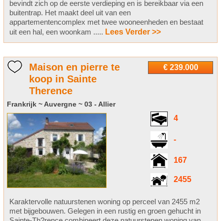
bevindt zich op de eerste verdieping en is bereikbaar via een
buitentrap. Het maakt deel uit van een
appartementencomplex met twee wooneenheden en bestaat
uit een hal, een woonkam .....
Lees Verder >>
Maison en pierre te
€ 239.000
koop in Sainte
Therence
Frankrijk ~ Auvergne ~ 03 - Allier
4
-
167
2455
Karaktervolle natuurstenen woning op perceel van 2455 m2
met bijgebouwen. Gelegen in een rustig en groen gehucht in
Sainte-Th?rence combineert deze natuurstenen woning van