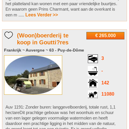
het platteland kan wonen met een paar vriendelijke buurtjes.
En waarom geen Prins Charmant, want aan de overkant is
een m .....
Lees Verder >>
(Woon)boerderij te
€ 265.000
koop in Goutti?res
Frankrijk ~ Auvergne ~ 63 - Puy-de-Dôme
3
-
142
11080
Auv 1191: Zonder buren: langgevelboerderij, totale rust, 1,1
hectareDit prachtige gebouw was het woonhuis en schuur
van een lager gelegen voormalige watermolen en heeft
daardoor een prachtige ligging in het midden van de natuur,
de grond loopt tot aan een riviertje. Er is grond volledig