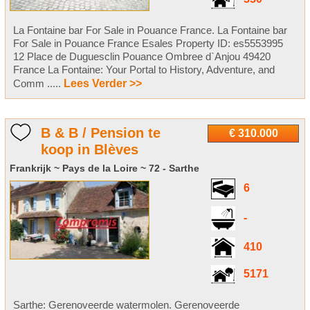
La Fontaine bar For Sale in Pouance France. La Fontaine bar
For Sale in Pouance France Esales Property ID: es5553995
12 Place de Duguesclin Pouance Ombree d`Anjou 49420
France La Fontaine: Your Portal to History, Adventure, and
Comm .....
Lees Verder >>
B & B / Pension te
€ 310.000
koop in Blèves
Frankrijk ~ Pays de la Loire ~ 72 - Sarthe
6
-
410
5171
Sarthe: Gerenoveerde watermolen. Gerenoveerde