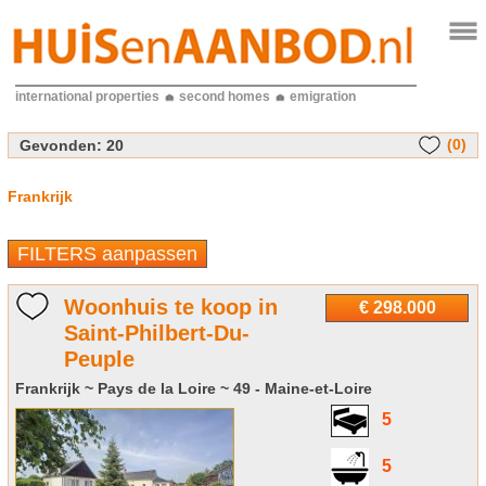
international properties
second homes
emigration
(0)
Gevonden:
20
Frankrijk
FILTERS aanpassen
Woonhuis te koop in
€ 298.000
Saint-Philbert-Du-
Peuple
Frankrijk ~ Pays de la Loire ~ 49 - Maine-et-Loire
5
5