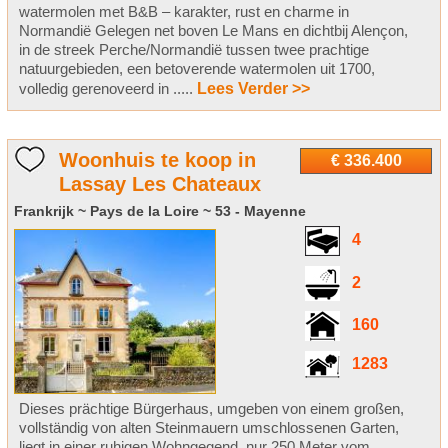
watermolen met B&B – karakter, rust en charme in
Normandië Gelegen net boven Le Mans en dichtbij Alençon,
in de streek Perche/Normandië tussen twee prachtige
natuurgebieden, een betoverende watermolen uit 1700,
volledig gerenoveerd in .....
Lees Verder >>
Woonhuis te koop in
€ 336.400
Lassay Les Chateaux
Frankrijk ~ Pays de la Loire ~ 53 - Mayenne
4
2
160
1283
Dieses prächtige Bürgerhaus, umgeben von einem großen,
vollständig von alten Steinmauern umschlossenen Garten,
liegt in einer ruhigen Wohngegend, nur 250 Meter vom