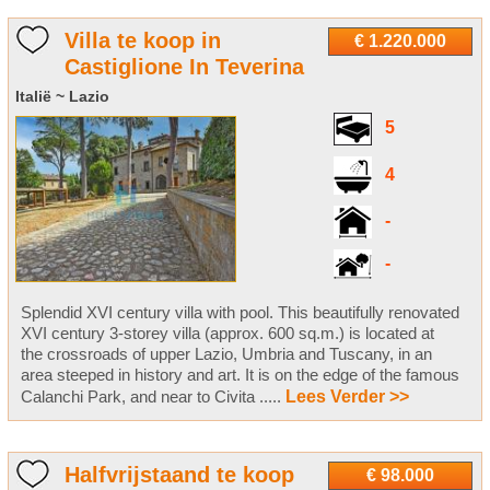
Villa te koop in
€ 1.220.000
Castiglione In Teverina
Italië ~ Lazio
5
4
-
-
Splendid XVI century villa with pool. This beautifully renovated
XVI century 3-storey villa (approx. 600 sq.m.) is located at
the crossroads of upper Lazio, Umbria and Tuscany, in an
area steeped in history and art. It is on the edge of the famous
Calanchi Park, and near to Civita .....
Lees Verder >>
Halfvrijstaand te koop
€ 98.000