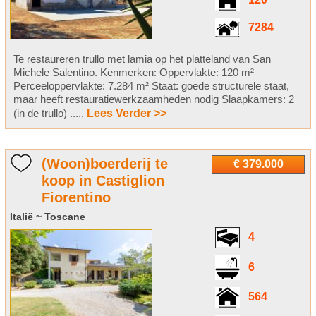
120
7284
Te restaureren trullo met lamia op het platteland van San
Michele Salentino. Kenmerken: Oppervlakte: 120 m²
Perceeloppervlakte: 7.284 m² Staat: goede structurele staat,
maar heeft restauratiewerkzaamheden nodig Slaapkamers: 2
(in de trullo) .....
Lees Verder >>
(Woon)boerderij te
€ 379.000
koop in Castiglion
Fiorentino
Italië ~ Toscane
4
6
564