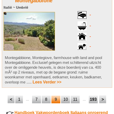
Montegabbione
Italië ~ Umbrië
-
-
-
-
Montegabbione, Montegiove, farmhouse with land and pool
Montegabbione. Exclusief gelegen met schitterend uitzicht
over de omliggende heuvels, is deze boerderij van ca. 400
mÂ² op 2 niveaus, met op de begane grond: ruime
woonkamer met openhaard, eetkamer, keuken, badkamer,
overloop me .....
Lees Verder >>
<
1
7
8
9
10
11
193
>
....
....
👉
Handboek Vakwoordenboek Italiaans onroerend