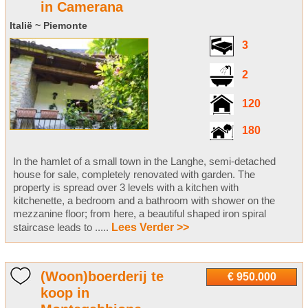
in Camerana
Italië ~ Piemonte
3
2
120
180
In the hamlet of a small town in the Langhe, semi-detached
house for sale, completely renovated with garden. The
property is spread over 3 levels with a kitchen with
kitchenette, a bedroom and a bathroom with shower on the
mezzanine floor; from here, a beautiful shaped iron spiral
staircase leads to .....
Lees Verder >>
(Woon)boerderij te
€ 950.000
koop in