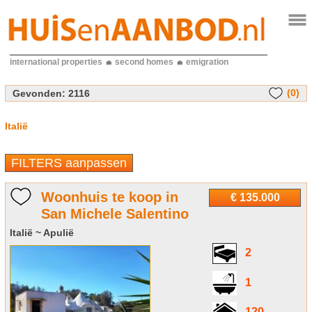
international properties
second homes
emigration
(0)
Gevonden:
2116
Italië
FILTERS aanpassen
Woonhuis te koop in
€ 135.000
San Michele Salentino
Italië ~ Apulië
2
1