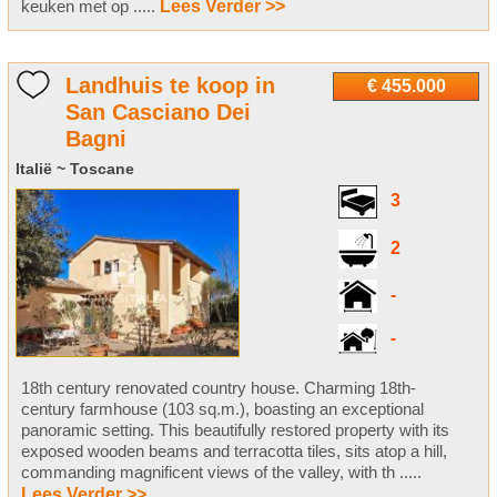
keuken met op .....
Lees Verder >>
Landhuis te koop in
€ 455.000
San Casciano Dei
Bagni
Italië ~ Toscane
3
2
-
-
18th century renovated country house. Charming 18th-
century farmhouse (103 sq.m.), boasting an exceptional
panoramic setting. This beautifully restored property with its
exposed wooden beams and terracotta tiles, sits atop a hill,
commanding magnificent views of the valley, with th .....
Lees Verder >>