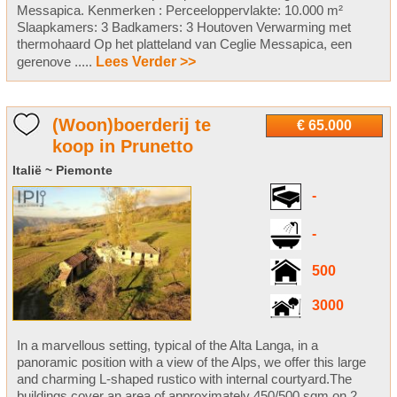
Messapica. Kenmerken : Perceeloppervlakte: 10.000 m²
Slaapkamers: 3 Badkamers: 3 Houtoven Verwarming met
thermohaard Op het platteland van Ceglie Messapica, een
gerenove .....
Lees Verder >>
(Woon)boerderij te
€ 65.000
koop in Prunetto
Italië ~ Piemonte
-
-
500
3000
In a marvellous setting, typical of the Alta Langa, in a
panoramic position with a view of the Alps, we offer this large
and charming L-shaped rustico with internal courtyard.The
buildings cover an area of approximately 450/500 sqm on 2