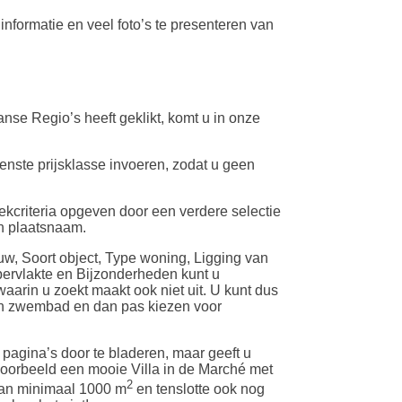
informatie en veel foto’s te presenteren van
nse Regio’s heeft geklikt, komt u in onze
enste prijsklasse invoeren, zodat u geen
zoekcriteria opgeven door een verdere selectie
n plaatsnaam.
uw, Soort object, Type woning, Ligging van
ervlakte en Bijzonderheden kunt u
waarin u zoekt maakt ook niet uit. U kunt dus
een zwembad en dan pas kiezen voor
pagina’s door te bladeren, maar geeft u
voorbeeld een mooie Villa in de Marché met
2
an minimaal 1000 m
en tenslotte ook nog