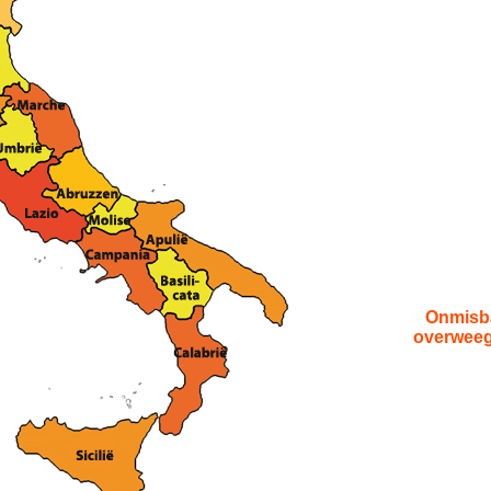
Onmisba
overweegt