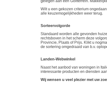
gelegen aan een Golfterrein. Makkelijke
Wilt u een gekozen criterium ongedaan 
alle keuzemogelijkheden weer terug.
Sorteervolgorde
Standaard worden alle gevonden huizen
rechtsboven in het scherm deze volgord
Provincie, Plaats of Prijs. Klikt u no
de sortering omgedraaid van b.v. oplop
Landen-Webwinkel
Naast het aanbod van woningen in Italië
interessante producten en diensten aan m
Wij wensen u veel plezier met uw zo