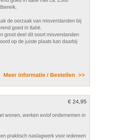
nd goed in Italië met ca. 2300
dbereik.
ak de oorzaak van misverstanden bij
end goed in Italië.
 groot deel dit soort misverstanden
ord op de juiste plaats kan daarbij
Meer informatie / Bestellen >>
€ 24,95
het wonen, werken en/of ondernemen in
el en praktisch naslagwerk voor iedereen