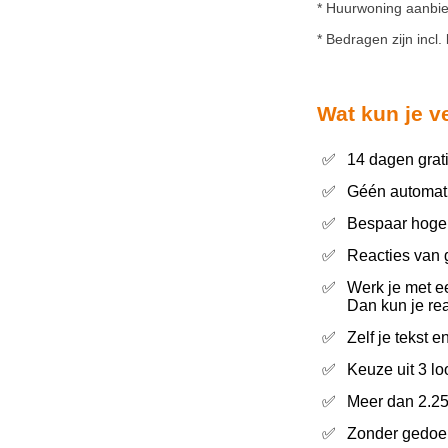
* Huurwoning aanbi
* Bedragen zijn incl.
Wat kun je 
✅
14 dagen grat
✅
Géén automati
✅
Bespaar hoge 
✅
Reacties van 
✅
Werk je met e
Dan kun je re
✅
Zelf je tekst e
✅
Keuze uit 3 loo
✅
Meer dan 2.2
✅
Zonder gedoe,