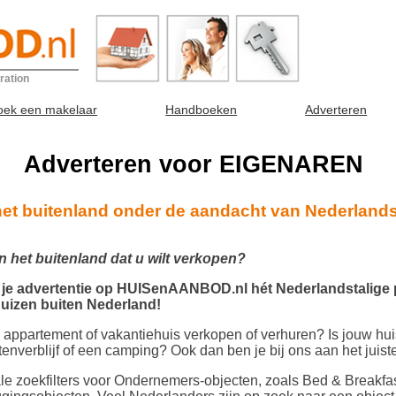
ration
oek een makelaar
Handboeken
Adverteren
Adverteren voor EIGENAREN
het buitenland onder de aandacht van Nederland
in het buitenland dat u wilt verkopen?
je advertentie op HUISenAANBOD.nl hét Nederlandstalige 
uizen buiten Nederland!
 appartement of vakantiehuis verkopen of verhuren? Is jouw hui
nverblijf of een camping? Ook dan ben je bij ons aan het juist
e zoekfilters voor Ondernemers-objecten, zoals Bed & Breakfas