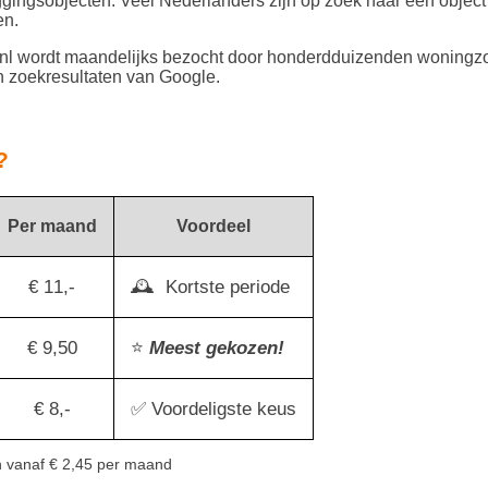
gingsobjecten. Veel Nederlanders zijn op zoek naar een objec
en.
wordt maandelijks bezocht door honderdduizenden woningzo
n zoekresultaten van Google.
?
Per maand
Voordeel
€ 11,-
🕰 ️ Kortste periode
€ 9,50
⭐
Meest gekozen!
€ 8,-
✅ Voordeligste keus
n vanaf € 2,45 per maand