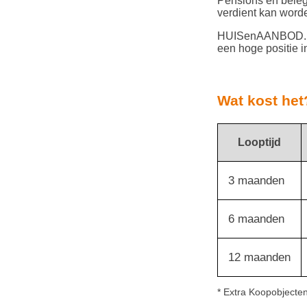
Pensions en beleg
verdient kan word
HUISenAANBOD.nl 
een hoge positie i
Wat kost het
Looptijd
3 maanden
6 maanden
12 maanden
* Extra Koopobjecte