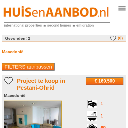
international properties
second homes
emigration
(0)
Gevonden:
2
Macedonië
FILTERS aanpassen
Project te koop in
€ 169.500
Pestani-Ohrid
Macedonië
1
1