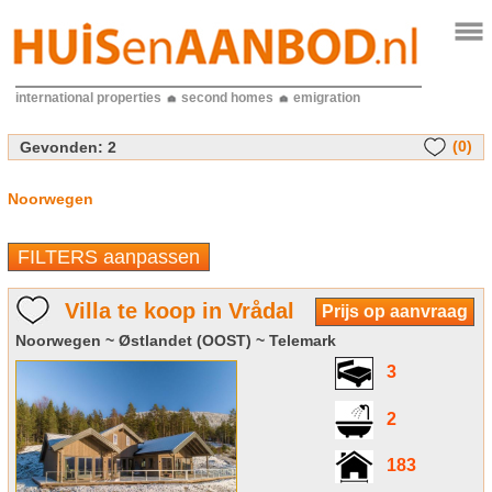
international properties
second homes
emigration
(0)
Gevonden:
2
Noorwegen
FILTERS aanpassen
Villa te koop in Vrådal
Prijs op aanvraag
Noorwegen ~ Østlandet (OOST) ~ Telemark
3
2
183