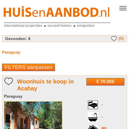
international properties
second homes
emigration
(0)
Gevonden:
6
Paraguay
FILTERS aanpassen
Woonhuis te koop in
€ 70.000
Acahay
Paraguay
-
-