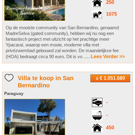
250
1075
Op de mooiste community van San Bernardino, genaamd
MadreSelva (gated community), hebben wij nu nog een
fantastisch project met uitzicht op het prachtige meer
Ypacaraí, waarop een mooie, moderne villa met
privézwembad gebouwd zal worden. De maandelijkse fee
(HOA) bedraagt circa 90 euro. Dit is vo .....
Lees Verder >>
Villa te koop in San
± € 1.051.680
Bernardino
Paraguay
-
-
450