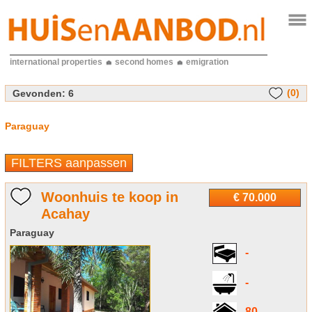
international properties
second homes
emigration
(0)
Gevonden:
6
Paraguay
FILTERS aanpassen
Woonhuis te koop in
€ 70.000
Acahay
Paraguay
-
-