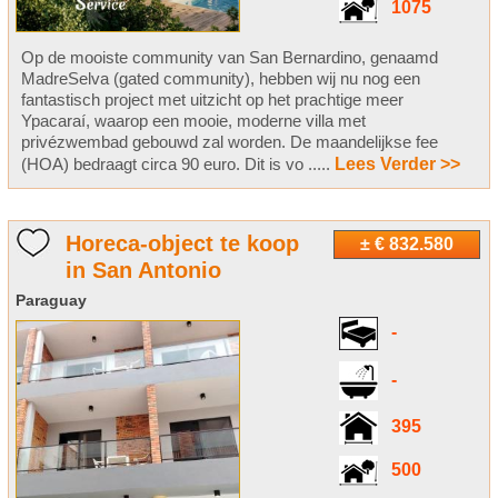
1075
Op de mooiste community van San Bernardino, genaamd
MadreSelva (gated community), hebben wij nu nog een
fantastisch project met uitzicht op het prachtige meer
Ypacaraí, waarop een mooie, moderne villa met
privézwembad gebouwd zal worden. De maandelijkse fee
(HOA) bedraagt circa 90 euro. Dit is vo .....
Lees Verder >>
Horeca-object te koop
± € 832.580
in San Antonio
Paraguay
-
-
395
500