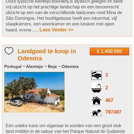
Deze typische Alentejo-boerderij is idyllisch gelegen en biedt
vrij uitzicht op het prachtige landschap en een bevoorrecht
uitzicht op een van de verschillende badzones rond Mina de
São Domingos. Het hoofdgebouw heeft een inkomhal, vijf
slaapkamers, een woonkamer en een keuken met open
haard, evena .....
Lees Verder >>
Landgoed te koop in
€ 1.450.000
Odemira
Portugal ~ Alentejo ~ Beja ~ Odemira
3
2
467
787497
Een unieke kans om eigenaar te worden van een groot stuk
land midden in de natuur van het Parque Natural do Sudoeste