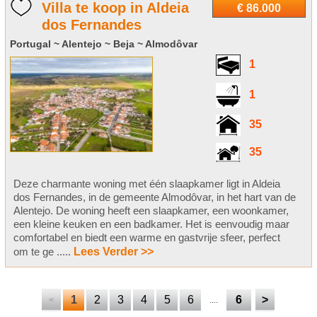
Villa te koop in Aldeia
€ 86.000
dos Fernandes
Portugal ~ Alentejo ~ Beja ~ Almodôvar
1
1
35
35
Deze charmante woning met één slaapkamer ligt in Aldeia
dos Fernandes, in de gemeente Almodôvar, in het hart van de
Alentejo. De woning heeft een slaapkamer, een woonkamer,
een kleine keuken en een badkamer. Het is eenvoudig maar
comfortabel en biedt een warme en gastvrije sfeer, perfect
om te ge .....
Lees Verder >>
1
2
3
4
5
6
6
>
<
....