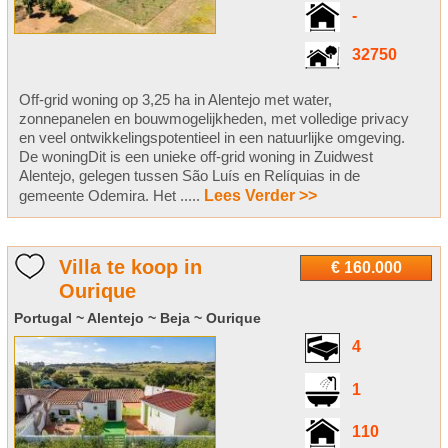
-
32750
Off-grid woning op 3,25 ha in Alentejo met water,
zonnepanelen en bouwmogelijkheden, met volledige privacy
en veel ontwikkelingspotentieel in een natuurlijke omgeving.
De woningDit is een unieke off-grid woning in Zuidwest
Alentejo, gelegen tussen São Luís en Relíquias in de
gemeente Odemira. Het .....
Lees Verder >>
Villa te koop in
€ 160.000
Ourique
Portugal ~ Alentejo ~ Beja ~ Ourique
4
1
110