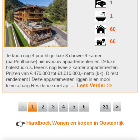
1
1
60
60
Te koop nog 4 prachtige luxe 3 danwel 4 kamer
(oa.Penthouse) nieuwbouw appartementen en 19 luxe
hotelstudio`s.Tevens nog twee 2 kamer appartementen.
Prijzen van € 479.000 tot €1.019.000,- netto (kk). Direct
rendement ! Deze appartementen liggen in en mooi
kleinschalig Residence met ap .....
Lees Verder >>
1
2
3
4
5
6
31
>
<
....
👉
Handboek Wonen en kopen in Oostenrijk