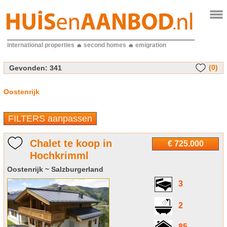
international properties
second homes
emigration
(0)
Gevonden:
341
Oostenrijk
FILTERS aanpassen
Chalet te koop in
€ 725.000
Hochkrimml
Oostenrijk ~ Salzburgerland
3
2