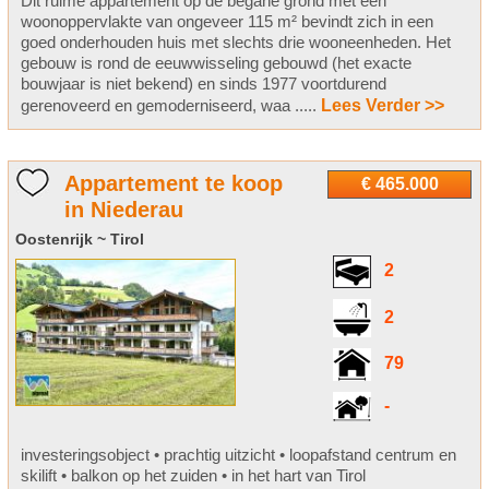
Dit ruime appartement op de begane grond met een
woonoppervlakte van ongeveer 115 m² bevindt zich in een
goed onderhouden huis met slechts drie wooneenheden. Het
gebouw is rond de eeuwwisseling gebouwd (het exacte
bouwjaar is niet bekend) en sinds 1977 voortdurend
gerenoveerd en gemoderniseerd, waa .....
Lees Verder >>
Appartement te koop
€ 465.000
in Niederau
Oostenrijk ~ Tirol
2
2
79
-
investeringsobject • prachtig uitzicht • loopafstand centrum en
skilift • balkon op het zuiden • in het hart van Tirol