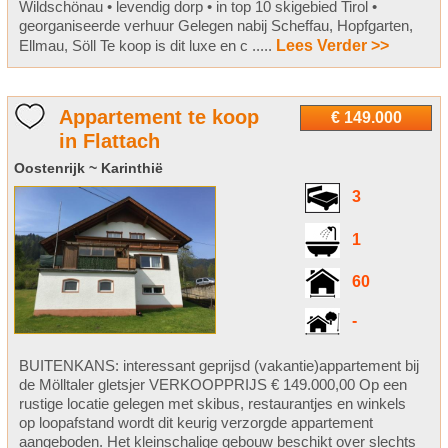
Wildschönau • levendig dorp • in top 10 skigebied Tirol •
georganiseerde verhuur Gelegen nabij Scheffau, Hopfgarten,
Ellmau, Söll Te koop is dit luxe en c .....
Lees Verder >>
Appartement te koop
€ 149.000
in Flattach
Oostenrijk ~ Karinthië
3
1
60
-
BUITENKANS: interessant geprijsd (vakantie)appartement bij
de Mölltaler gletsjer VERKOOPPRIJS € 149.000,00 Op een
rustige locatie gelegen met skibus, restaurantjes en winkels
op loopafstand wordt dit keurig verzorgde appartement
aangeboden. Het kleinschalige gebouw beschikt over slechts