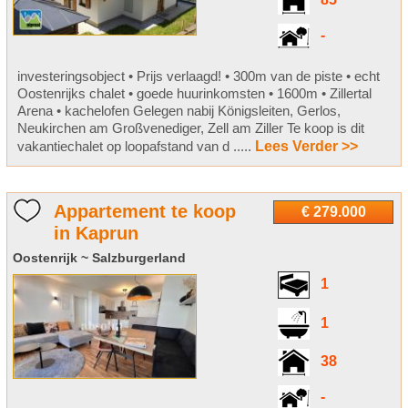
85
-
investeringsobject • Prijs verlaagd! • 300m van de piste • echt
Oostenrijks chalet • goede huurinkomsten • 1600m • Zillertal
Arena • kachelofen Gelegen nabij Königsleiten, Gerlos,
Neukirchen am Großvenediger, Zell am Ziller Te koop is dit
vakantiechalet op loopafstand van d .....
Lees Verder >>
Appartement te koop
€ 279.000
in Kaprun
Oostenrijk ~ Salzburgerland
1
1
38
-