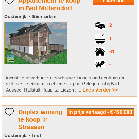
Appartement te koop
€ 435.000
in Bad Mitterndorf
Oostenrijk ~ Stiermarken
2
1
61
-
toeristische verhuur • nieuwbouw • loopafstand centrum en
skibus • 4 seizoenen gebied • carport Gelegen nabij Bad
Aussee, Hallstatt, Tauplitz, Liezen .....
Lees Verder >>
Duplex woning
In prijs verlaagd - € 499.000
te koop in
Strassen
Oostenrijk ~ Tirol