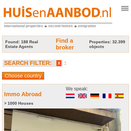
international properties
second homes
emigration
Find a
Found:
188 Real
Properties: 32.399
Estate Agents
broker
objects
SEARCH FILTER:
:
X
Choose country
We speak:
Immo Abroad
> 1000 Houses