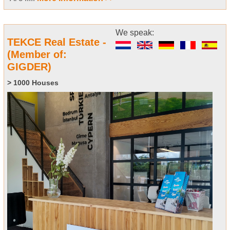
We speak:
TEKCE Real Estate -
(Member of:
GIGDER)
> 1000 Houses