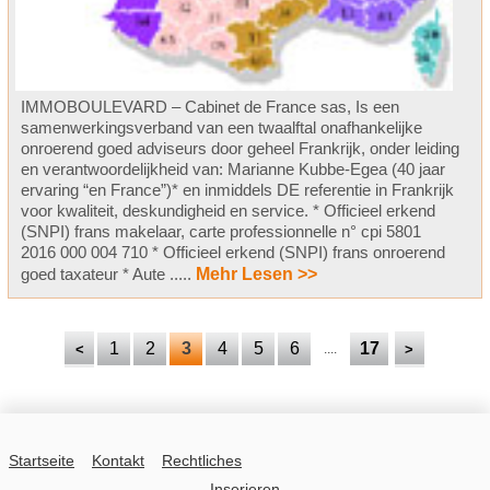
IMMOBOULEVARD – Cabinet de France sas, Is een
samenwerkingsverband van een twaalftal onafhankelijke
onroerend goed adviseurs door geheel Frankrijk, onder leiding
en verantwoordelijkheid van: Marianne Kubbe-Egea (40 jaar
ervaring “en France”)* en inmiddels DE referentie in Frankrijk
voor kwaliteit, deskundigheid en service. * Officieel erkend
(SNPI) frans makelaar, carte professionnelle n° cpi 5801
2016 000 004 710 * Officieel erkend (SNPI) frans onroerend
goed taxateur * Aute .....
Mehr Lesen >>
1
2
3
4
5
6
17
<
....
>
Startseite
Kontakt
Rechtliches
Inserieren