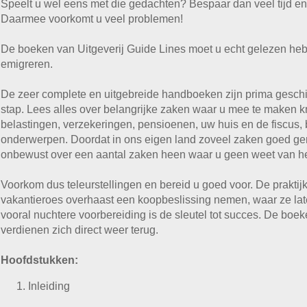
Speelt u wel eens met die gedachten? Bespaar dan veel tijd e
Daarmee voorkomt u veel problemen!
De boeken van Uitgeverij Guide Lines moet u echt gelezen he
emigreren.
De zeer complete en uitgebreide handboeken zijn prima geschik
stap. Lees alles over belangrijke zaken waar u mee te maken kri
belastingen, verzekeringen, pensioenen, uw huis en de fiscus,
onderwerpen. Doordat in ons eigen land zoveel zaken goed gereg
onbewust over een aantal zaken heen waar u geen weet van he
Voorkom dus teleurstellingen en bereid u goed voor. De praktijk
vakantieroes overhaast een koopbeslissing nemen, waar ze late
vooral nuchtere voorbereiding is de sleutel tot succes. De boe
verdienen zich direct weer terug.
Hoofdstukken:
Inleiding