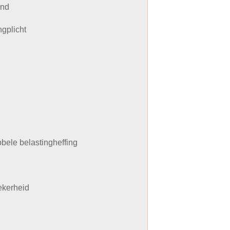
and
gplicht
bele belastingheffing
ekerheid