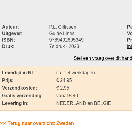
Auteur:
P.L. Gillissen
Pa
Uitgever:
Guide Lines
Vo
ISBN:
9789492895349
Pr
Druk:
7e druk - 2023
In
Stel een vraag over dit han
Levertijd in NL:
ca. 1-4 werkdagen
Prijs:
€ 24,95
Verzendkosten:
€ 2,95
Gratis verzending:
vanaf € 40,-
Levering in:
NEDERLAND en BELGIË
<<< Terug naar overzicht: Zweden