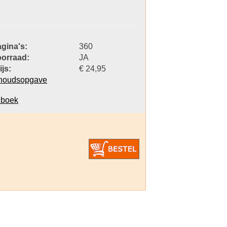
gina's:
360
orraad:
JA
ijs:
€ 24,95
houdsopgave
dboek