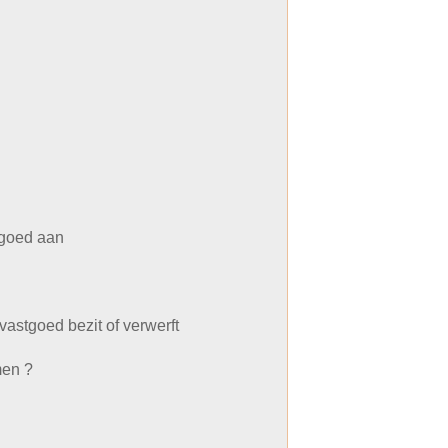
 goed aan
vastgoed bezit of verwerft
men ?