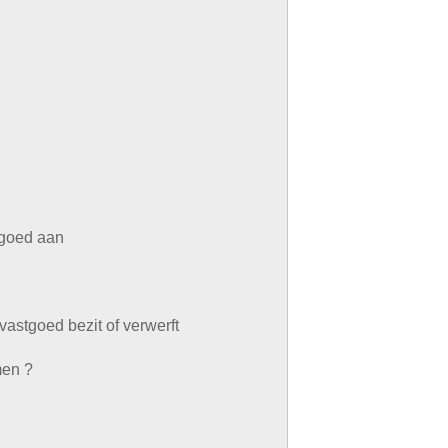
 goed aan
vastgoed bezit of verwerft
men ?