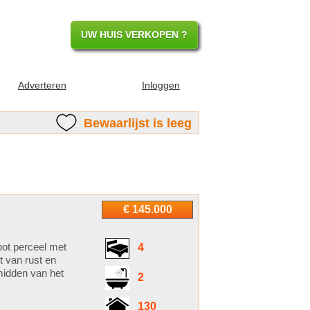
UW HUIS VERKOPEN ?
Adverteren
Inloggen
Bewaarlijst is leeg
€ 145.000
oot perceel met
4
 van rust en
midden van het
2
130