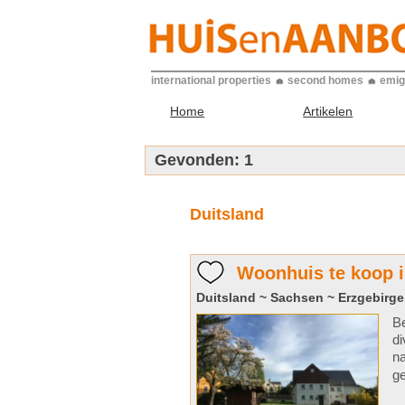
international properties
second homes
emig
Home
Artikelen
Gevonden:
1
Duitsland
Woonhuis te koop 
Duitsland ~ Sachsen ~ Erzgebirge
Be
di
na
ge