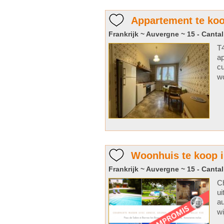
Appartement te koop
Frankrijk ~ Auvergne ~ 15 - Cantal
T
ap
cu
wc
Woonhuis te koop i
Frankrijk ~ Auvergne ~ 15 - Cantal
Ch
ui
au
wi