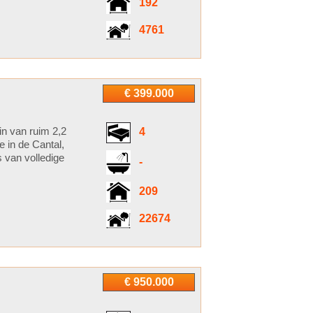
192
4761
€ 399.000
in van ruim 2,2
4
e in de Cantal,
s van volledige
-
209
22674
€ 950.000