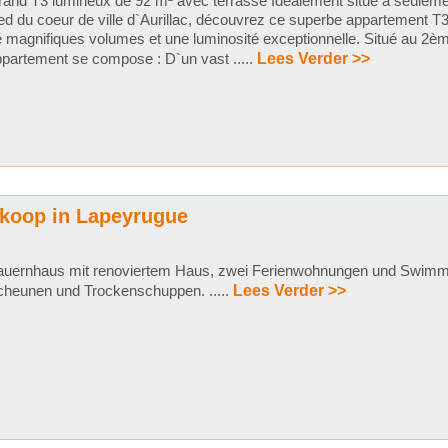
and T3 lumineux de 92 m² avec terrasse Idéalement situé à seulem
ed du coeur de ville d`Aurillac, découvrez ce superbe appartement T3
 magnifiques volumes et une luminosité exceptionnelle. Situé au 2è
partement se compose : D`un vast .....
Lees Verder >>
 koop in Lapeyrugue
auernhaus mit renoviertem Haus, zwei Ferienwohnungen und Swimmi
cheunen und Trockenschuppen. .....
Lees Verder >>