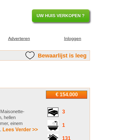
UW HUIS VERKOPEN ?
Adverteren
Inloggen
Bewaarlijst is leeg
€ 154.000
 Maisonette-
3
, hellen
mmer, einem
1
..
Lees Verder >>
131