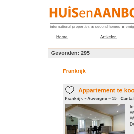
international properties
second homes
emig
Home
Artikelen
Gevonden:
295
Frankrijk
Appartement te koo
Frankrijk ~ Auvergne ~ 15 - Cantal
Im
Wo
W
D