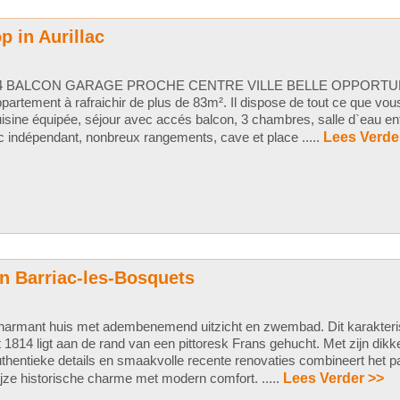
 in Aurillac
4 BALCON GARAGE PROCHE CENTRE VILLE BELLE OPPORTUNI
partement à rafraichir de plus de 83m². Il dispose de tout ce que vou
isine équipée, séjour avec accés balcon, 3 chambres, salle d`eau ent
 indépendant, nonbreux rangements, cave et place .....
Lees Verde
n Barriac-les-Bosquets
armant huis met adembenemend uitzicht en zwembad. Dit karakteris
t 1814 ligt aan de rand van een pittoresk Frans gehucht. Met zijn dik
thentieke details en smaakvolle recente renovaties combineert het p
jze historische charme met modern comfort. .....
Lees Verder >>