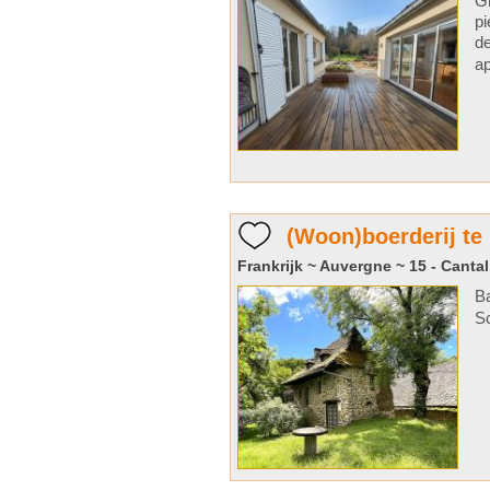
Gr
pi
de
ap
(Woon)boerderij te
Frankrijk ~ Auvergne ~ 15 - Cantal
B
S