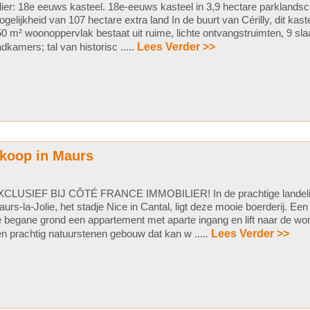
lier: 18e eeuws kasteel. 18e-eeuws kasteel in 3,9 hectare parklands
gelijkheid van 107 hectare extra land In de buurt van Cérilly, dit kas
0 m² woonoppervlak bestaat uit ruime, lichte ontvangstruimten, 9 s
dkamers; tal van historisc .....
Lees Verder >>
 koop in Maurs
XCLUSIEF BIJ CÔTÉ FRANCE IMMOBILIER! In de prachtige landeli
urs-la-Jolie, het stadje Nice in Cantal, ligt deze mooie boerderij. E
 begane grond een appartement met aparte ingang en lift naar de won
n prachtig natuurstenen gebouw dat kan w .....
Lees Verder >>