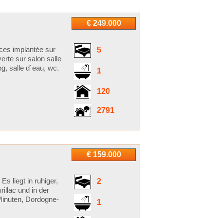
€ 249.000
s implantée sur
5
erte sur salon salle
g, salle d`eau, wc.
1
120
2791
€ 159.000
s liegt in ruhiger,
2
llac und in der
Minuten, Dordogne-
1