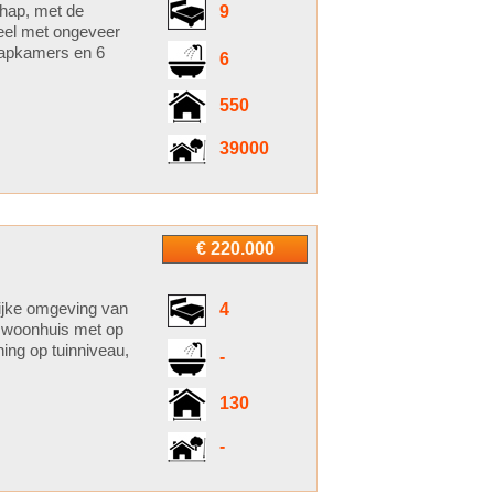
chap, met de
9
teel met ongeveer
laapkamers en 6
6
550
39000
€ 220.000
jke omgeving van
4
en woonhuis met op
ing op tuinniveau,
-
130
-