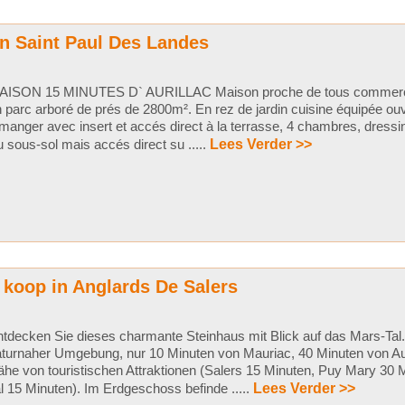
n Saint Paul Des Landes
AISON 15 MINUTES D` AURILLAC Maison proche de tous commerce
 parc arboré de prés de 2800m². En rez de jardin cuisine équipée ouv
manger avec insert et accés direct à la terrasse, 4 chambres, dressin
 sous-sol mais accés direct su .....
Lees Verder >>
 koop in Anglards De Salers
tdecken Sie dieses charmante Steinhaus mit Blick auf das Mars-Tal. E
turnaher Umgebung, nur 10 Minuten von Mauriac, 40 Minuten von Auri
he von touristischen Attraktionen (Salers 15 Minuten, Puy Mary 30 
l 15 Minuten). Im Erdgeschoss befinde .....
Lees Verder >>