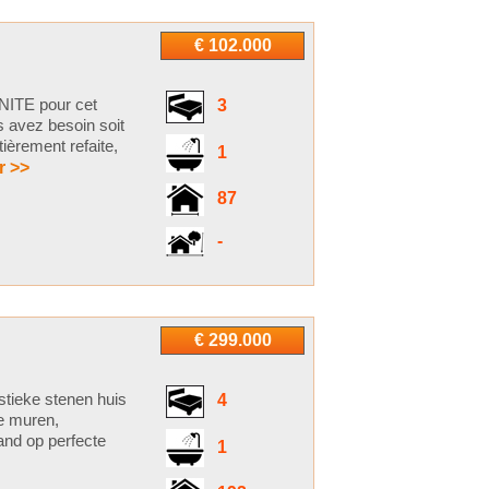
€ 102.000
TE pour cet
3
s avez besoin soit
ièrement refaite,
1
r >>
87
-
€ 299.000
tieke stenen huis
4
ke muren,
and op perfecte
1