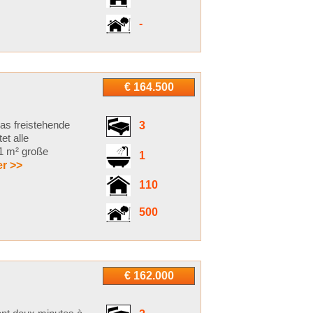
-
€ 164.500
as freistehende
3
t alle
31 m² große
1
r >>
110
500
€ 162.000