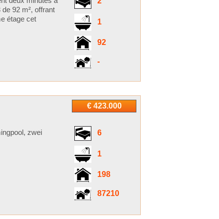
ent deux minutes à
2
 de 92 m², offrant
me étage cet
1
92
-
€ 423.000
ngpool, zwei
6
1
198
87210