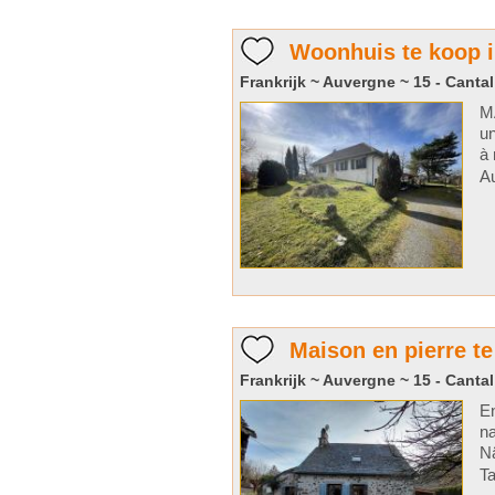
Woonhuis te koop i
Frankrijk ~ Auvergne ~ 15 - Cantal
M
un
à 
Au
Maison en pierre te
Frankrijk ~ Auvergne ~ 15 - Cantal
En
na
Nä
Ta