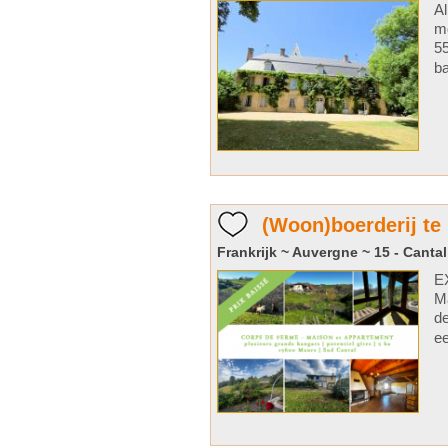
Al
mo
55
ba
(Woon)boerderij te
Frankrijk ~ Auvergne ~ 15 - Cantal
E
Ma
de
ee