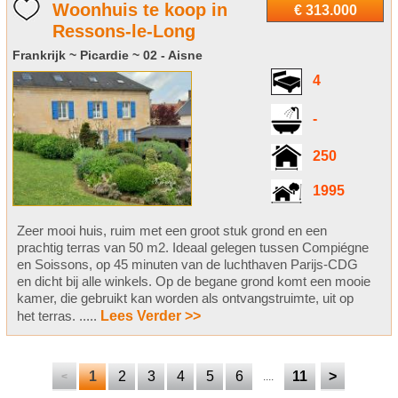
Woonhuis te koop in
€ 313.000
Ressons-le-Long
Frankrijk ~ Picardie ~ 02 - Aisne
4
-
250
1995
Zeer mooi huis, ruim met een groot stuk grond en een
prachtig terras van 50 m2. Ideaal gelegen tussen Compiégne
en Soissons, op 45 minuten van de luchthaven Parijs-CDG
en dicht bij alle winkels. Op de begane grond komt een mooie
kamer, die gebruikt kan worden als ontvangstruimte, uit op
het terras. .....
Lees Verder >>
1
2
3
4
5
6
11
>
<
....