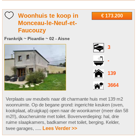
Woonhuis te koop in
€ 173.200
Monceau-le-Neuf-et-
Faucouzy
Frankrijk ~ Picardie ~ 02 - Aisne
3
-
139
3664
Verplaats uw meubels naar dit charmante huis met 139 m2
woonruimte. Op de begane grond: ingerichte keuken (oven,
kookplaat, afzuigkap) open naar de woonkamer (meer dan 58
m2!!), doucheruimte met toilet. Bovenverdieping: hal, drie
ruime slaapkamers, badkamer met toilet, berging. Kelder,
twee garages, .....
Lees Verder >>