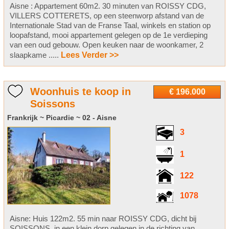
Aisne : Appartement 60m2. 30 minuten van ROISSY CDG,
VILLERS COTTERETS, op een steenworp afstand van de
Internationale Stad van de Franse Taal, winkels en station op
loopafstand, mooi appartement gelegen op de 1e verdieping
van een oud gebouw. Open keuken naar de woonkamer, 2
slaapkame .....
Lees Verder >>
Woonhuis te koop in
€ 196.000
Soissons
Frankrijk ~ Picardie ~ 02 - Aisne
3
1
122
1078
Aisne: Huis 122m2. 55 min naar ROISSY CDG, dicht bij
SOISSONS, in een klein dorp gelegen in de richting van