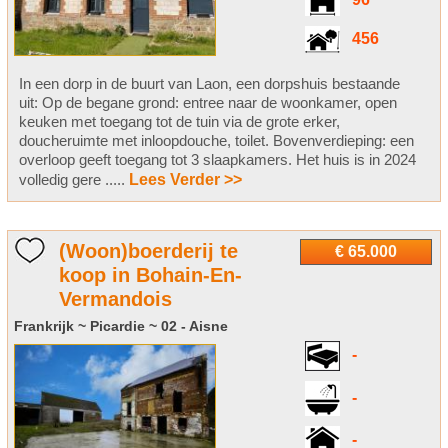
96
456
In een dorp in de buurt van Laon, een dorpshuis bestaande
uit: Op de begane grond: entree naar de woonkamer, open
keuken met toegang tot de tuin via de grote erker,
doucheruimte met inloopdouche, toilet. Bovenverdieping: een
overloop geeft toegang tot 3 slaapkamers. Het huis is in 2024
volledig gere .....
Lees Verder >>
(Woon)boerderij te
€ 65.000
koop in Bohain-En-
Vermandois
Frankrijk ~ Picardie ~ 02 - Aisne
-
-
-