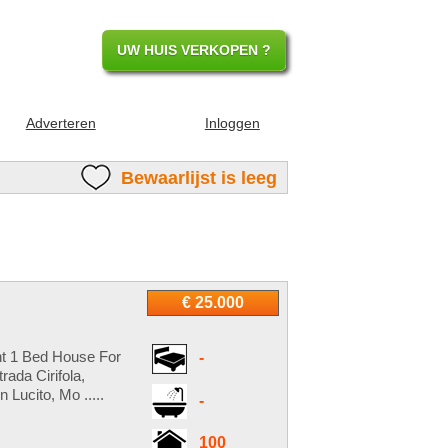
UW HUIS VERKOPEN ?
Adverteren
Inloggen
Bewaarlijst is leeg
€ 25.000
ent 1 Bed House For
-
rada Cirifola,
Lucito, Mo .....
-
100