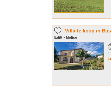
Villa te koop in Bu
Italië ~ Molise
St
Se
4 
L