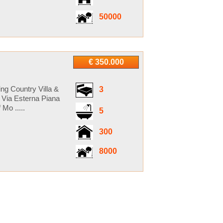
50000
€ 350.000
ing Country Villa &
3
 Via Esterna Piana
Mo .....
5
300
8000