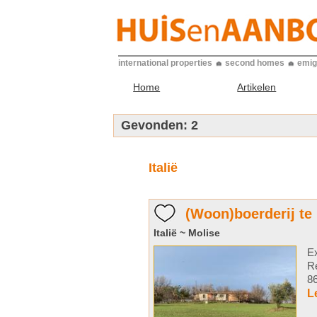
international properties
second homes
emig
Home
Artikelen
Gevonden:
2
Italië
(Woon)boerderij te 
Italië ~ Molise
Ex
Re
86
L