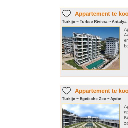
Appartement te koo
Turkije ~ Turkse Riviera ~ Antalya
Ap
Av
en
be
Appartement te koo
Turkije ~ Egeïsche Zee ~ Aydın
Ap
ap
Ku
za