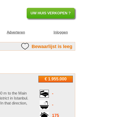
UW HUIS VERKOPEN ?
Adverteren
Inloggen
Bewaarlijst is leeg
€ 1.955.000
50 m to the Main
-
trict in Istanbul.
n that direction,
-
175