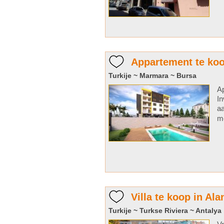
Appartement te koo
Turkije ~ Marmara ~ Bursa
A
In
aa
mo
Villa te koop in Ala
Turkije ~ Turkse Riviera ~ Antalya