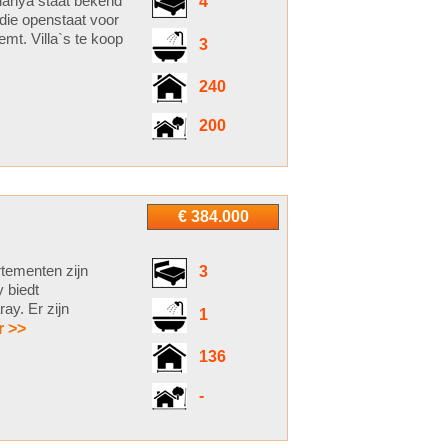
 Alanya staat bekend
4
 die openstaat voor
mt. Villa`s te koop
3
240
200
€ 384.000
tementen zijn
3
 biedt
ay. Er zijn
1
r >>
136
-