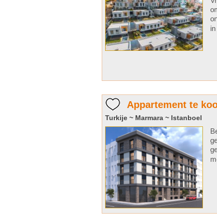
Vr
om
on
in
Appartement te koo
Turkije ~ Marmara ~ Istanboel
Be
ge
ge
me