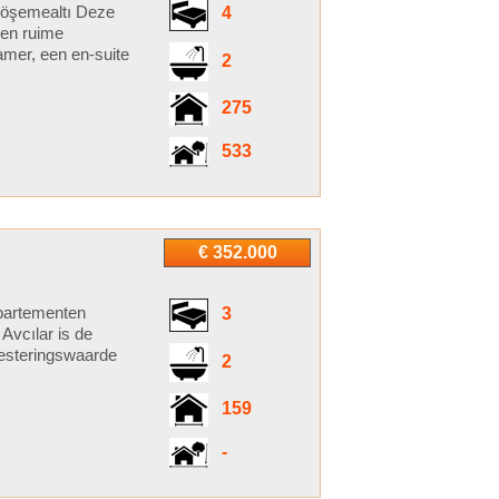
Döşemealtı Deze
4
een ruime
mer, een en-suite
2
275
533
€ 352.000
ppartementen
3
 Avcılar is de
nvesteringswaarde
2
159
-