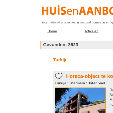
international properties
second homes
emig
Home
Artikelen
Gevonden:
3523
Turkije
Horeca-object te ko
Turkije ~ Marmara ~ Istanboel
Re
Av
Fa
ev