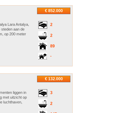
€ 852.000
alya Lara Antalya,
2
e steden aan de
m, op 200 meter
2
89
-
€ 132.000
menten liggen in
3
g met uitzicht op
de luchthaven,
2