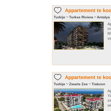
Appartement te koo
Turkije ~ Turkse Riviera ~ Antalya
Ap
me
Mi
va
Appartement te koo
Turkije ~ Zwarte Zee ~ Trabzon
Ap
Ya
ze
wi