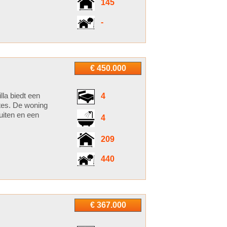
145
-
€ 450.000
lla biedt een
4
mtes. De woning
uiten en een
4
209
440
€ 367.000