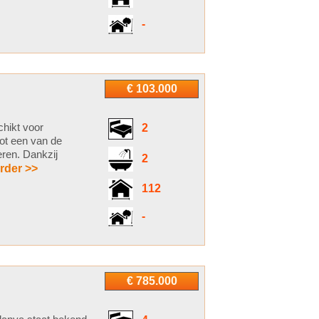
-
€ 103.000
hikt voor
2
tot een van de
eren. Dankzij
2
rder >>
112
-
€ 785.000