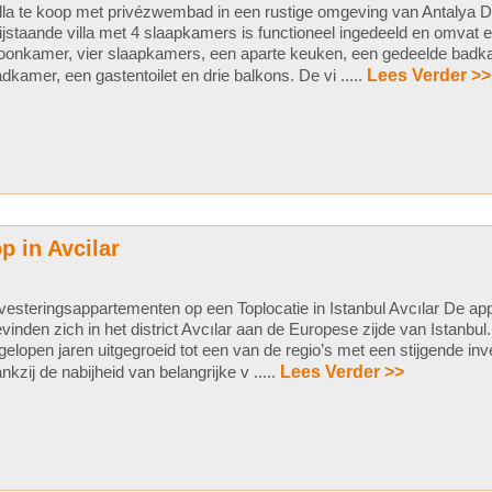
lla te koop met privézwembad in een rustige omgeving van Antalya 
ijstaande villa met 4 slaapkamers is functioneel ingedeeld en omvat 
onkamer, vier slaapkamers, een aparte keuken, een gedeelde badka
dkamer, een gastentoilet en drie balkons. De vi .....
Lees Verder >>
p in Avcilar
vesteringsappartementen op een Toplocatie in Istanbul Avcılar De a
vinden zich in het district Avcılar aan de Europese zijde van Istanbul.
gelopen jaren uitgegroeid tot een van de regio’s met een stijgende i
nkzij de nabijheid van belangrijke v .....
Lees Verder >>