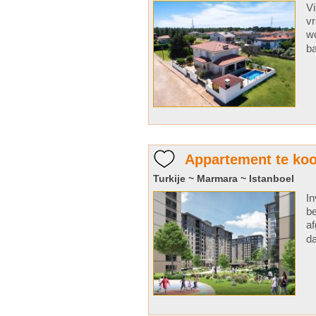
Vi
vr
wo
ba
Appartement te koo
Turkije ~ Marmara ~ Istanboel
In
be
af
da