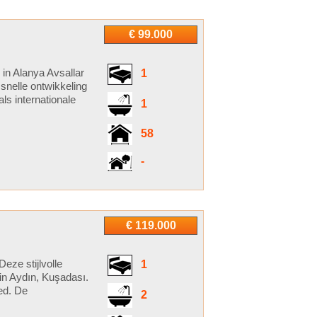
€ 99.000
in Alanya Avsallar
1
snelle ontwikkeling
ls internationale
1
58
-
€ 119.000
ze stijlvolle
1
in Aydın, Kuşadası.
ed. De
2