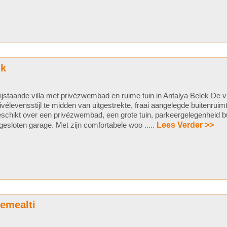
ik
ijstaande villa met privézwembad en ruime tuin in Antalya Belek De vi
ivélevensstijl te midden van uitgestrekte, fraai aangelegde buitenrui
schikt over een privézwembad, een grote tuin, parkeergelegenheid b
gesloten garage. Met zijn comfortabele woo .....
Lees Verder >>
semealti