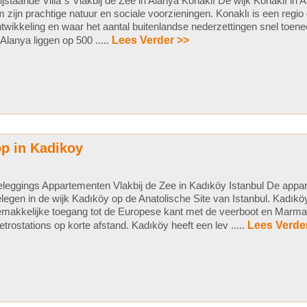
ijstaande Villa`s Vlakbij de Zee in Alanya Konaklı De wijk Konaklı in
 zijn prachtige natuur en sociale voorzieningen. Konaklı is een regio
twikkeling en waar het aantal buitenlandse nederzettingen snel toenee
 Alanya liggen op 500 .....
Lees Verder >>
p in Kadikoy
leggings Appartementen Vlakbij de Zee in Kadıköy Istanbul De appar
legen in de wijk Kadıköy op de Anatolische Site van Istanbul. Kadıköy
makkelijke toegang tot de Europese kant met de veerboot en Marmar
trostations op korte afstand. Kadıköy heeft een lev .....
Lees Verde