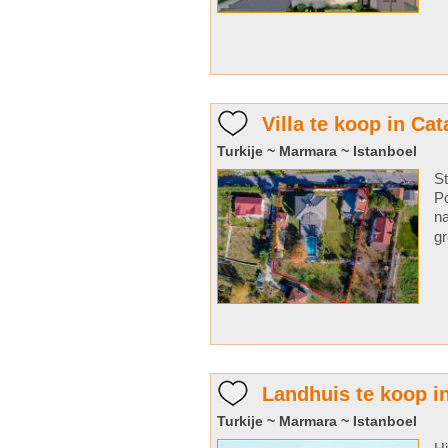
Villa te koop in Cat
Turkije ~ Marmara ~ Istanboel
St
Po
na
gr
Landhuis te koop in
Turkije ~ Marmara ~ Istanboel