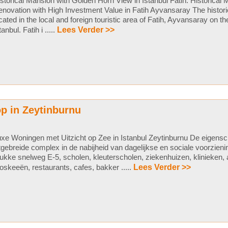
storical Mansion with Golden Horn View in Istanbul Fatih. Historical 
novation with High Investment Value in Fatih Ayvansaray The histori
cated in the local and foreign touristic area of Fatih, Ayvansaray on t
tanbul. Fatih i .....
Lees Verder >>
p in Zeytinburnu
xe Woningen met Uitzicht op Zee in Istanbul Zeytinburnu De eigensc
tgebreide complex in de nabijheid van dagelijkse en sociale voorzien
ukke snelweg E-5, scholen, kleuterscholen, ziekenhuizen, klinieken,
skeeën, restaurants, cafes, bakker .....
Lees Verder >>