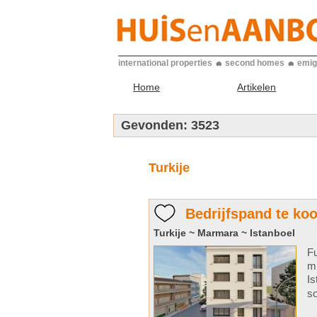
international properties
second homes
emig
Home
Artikelen
Gevonden:
3523
Turkije
Bedrijfspand te ko
Turkije ~ Marmara ~ Istanboel
Fu
m 
Is
so