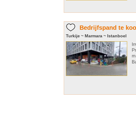
Bedrijfspand te koo
Turkije ~ Marmara ~ Istanboel
In
Pr
ma
Ba