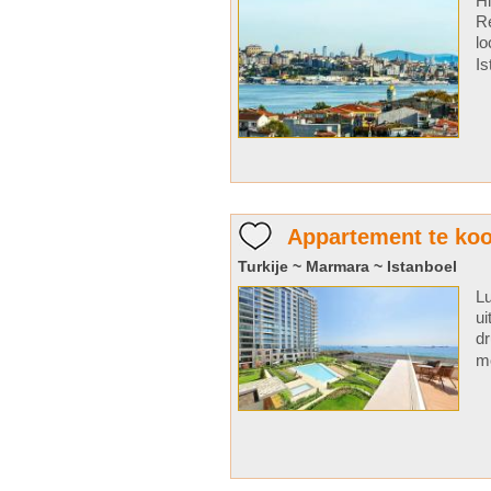
Hi
Re
lo
Is
Appartement te koo
Turkije ~ Marmara ~ Istanboel
Lu
ui
dr
mo