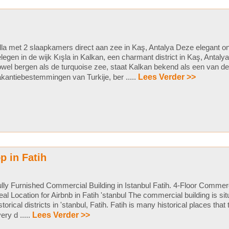
lla met 2 slaapkamers direct aan zee in Kaş, Antalya Deze elegant on
legen in de wijk Kışla in Kalkan, een charmant district in Kaş, Antal
wel bergen als de turquoise zee, staat Kalkan bekend als een van d
kantiebestemmingen van Turkije, ber .....
Lees Verder >>
p in Fatih
lly Furnished Commercial Building in Istanbul Fatih. 4-Floor Commerci
eal Location for Airbnb in Fatih 'stanbul The commercial building is sit
storical districts in 'stanbul, Fatih. Fatih is many historical places that 
ery d .....
Lees Verder >>