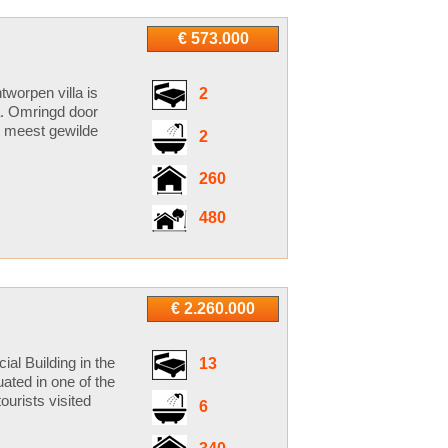
€ 573.000
tworpen villa is
2
ya. Omringd door
e meest gewilde
2
260
480
€ 2.260.000
al Building in the
13
uated in one of the
tourists visited
6