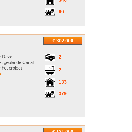
340
96
€ 302.000
r Deze
2
het geplande Canal
 het project
2
>
133
379
€ 121.000