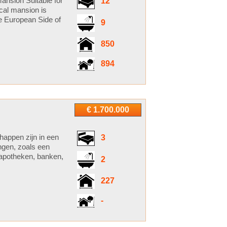
Mansion Suitable for
12
cal mansion is
he European Side of
9
850
894
€ 1.700.000
happen zijn in een
3
ingen, zoals een
 apotheken, banken,
2
227
-