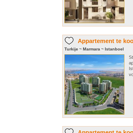
Appartement te koo
Turkije ~ Marmara ~ Istanboel
St
ap
Is
vo
Appartement te koo