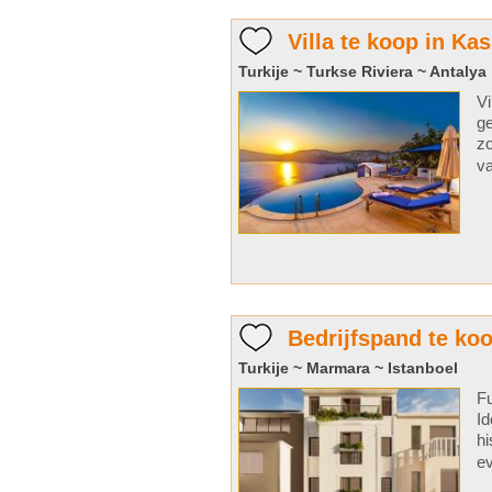
Villa te koop in Kas
Turkije ~ Turkse Riviera ~ Antalya
Vi
ge
zo
va
Bedrijfspand te koo
Turkije ~ Marmara ~ Istanboel
Fu
Id
hi
ev