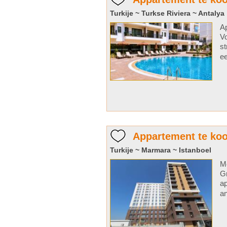
Turkije ~ Turkse Riviera ~ Antalya
Ap
Vo
st
ee
Appartement te koo
Turkije ~ Marmara ~ Istanboel
Mo
Gr
ap
an