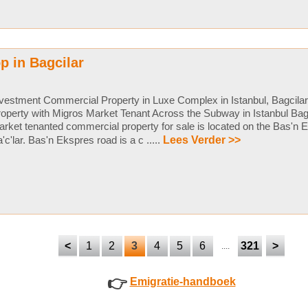
p in Bagcilar
vestment Commercial Property in Luxe Complex in Istanbul, Bagcila
operty with Migros Market Tenant Across the Subway in Istanbul Bag
rket tenanted commercial property for sale is located on the Bas'n 
'c'lar. Bas'n Ekspres road is a c .....
Lees Verder >>
<
1
2
3
4
5
6
321
>
....
👉
Emigratie-handboek