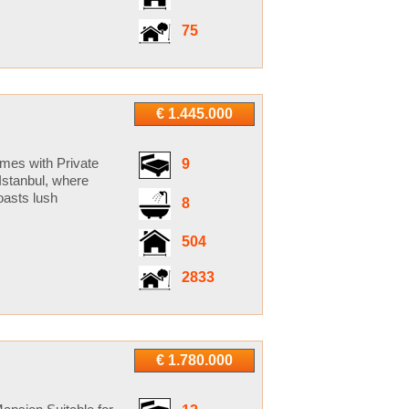
75
€ 1.445.000
mes with Private
9
Istanbul, where
oasts lush
8
504
2833
€ 1.780.000