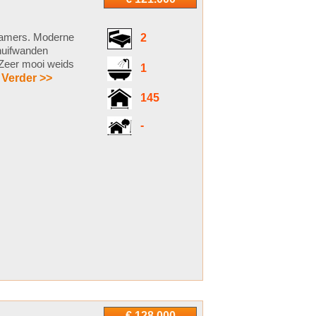
kamers. Moderne
2
huifwanden
 Zeer mooi weids
1
 Verder >>
145
-
€ 128.000