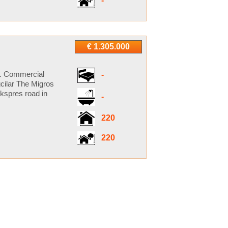
-
€ 1.305.000
r. Commercial
-
cilar The Migros
Ekspres road in
-
220
220