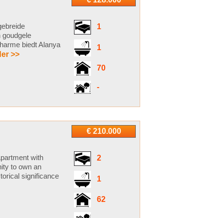
gebreide
1
n goudgele
 charme biedt Alanya
1
er >>
70
-
€ 210.000
partment with
2
nity to own an
torical significance
1
62