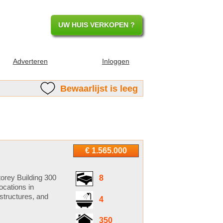
UW HUIS VERKOPEN ?
Adverteren
Inloggen
Bewaarlijst is leeg
€ 1.565.000
torey Building 300
8
ocations in
 structures, and
4
350