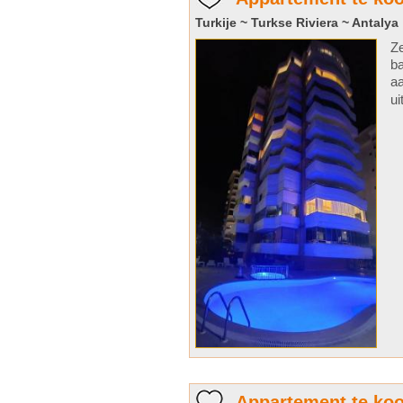
Turkije ~ Turkse Riviera ~ Antalya
Ze
ba
aa
ui
Appartement te koo